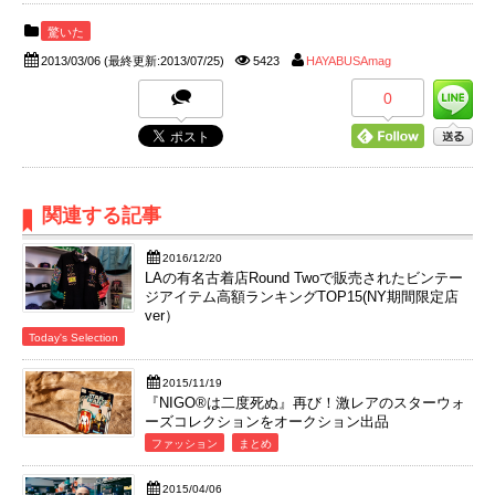
驚いた
2013/03/06
(最終更新:2013/07/25)
5423
HAYABUSAmag
0
関連する記事
2016/12/20
LAの有名古着店Round Twoで販売されたビンテー
ジアイテム高額ランキングTOP15(NY期間限定店
ver）
Today's Selection
2015/11/19
『NIGO®は二度死ぬ』再び！激レアのスターウォ
ーズコレクションをオークション出品
ファッション
まとめ
2015/04/06