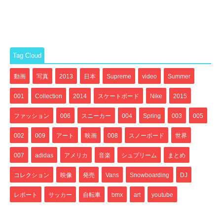
Tag Cloud
動画
写真
2013
日本
Supreme
video
Summer
001
Collection
2014
スケートボード
Nike
2015
ファッション
006
スニーカー
004
Spring
003
005
002
009
アート
映画
008
スノーボード
世界
007
adidas
アメリカ
音楽
シュプリーム
まとめ
コレクション
映像
発売
Vans
Snowboarding
DJ
レポート
サッカー
自転車
bmx
art
youtube