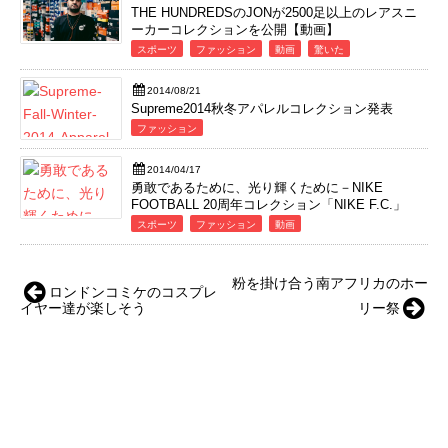
THE HUNDREDSのJONが2500足以上のレアスニ
ーカーコレクションを公開【動画】
スポーツ
ファッション
動画
驚いた
2014/08/21
Supreme2014秋冬アパレルコレクション発表
ファッション
2014/04/17
勇敢であるために、光り輝くために－NIKE
FOOTBALL 20周年コレクション「NIKE F.C.」
スポーツ
ファッション
動画
粉を掛け合う南アフリカのホー
ロンドンコミケのコスプレ
イヤー達が楽しそう
リー祭