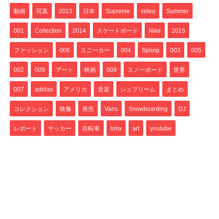
動画
写真
2013
日本
Supreme
video
Summer
001
Collection
2014
スケートボード
Nike
2015
ファッション
006
スニーカー
004
Spring
003
005
002
009
アート
映画
008
スノーボード
世界
007
adidas
アメリカ
音楽
シュプリーム
まとめ
コレクション
映像
発売
Vans
Snowboarding
DJ
レポート
サッカー
自転車
bmx
art
youtube