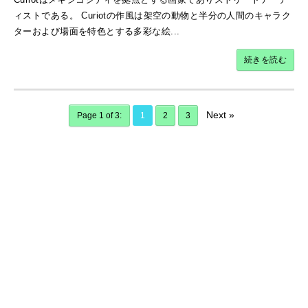
ィストである。 Curiotの作風は架空の動物と半分の人間のキャラク
ターおよび場面を特色とする多彩な絵...
続きを読む
Next »
Page 1 of 3:
1
2
3