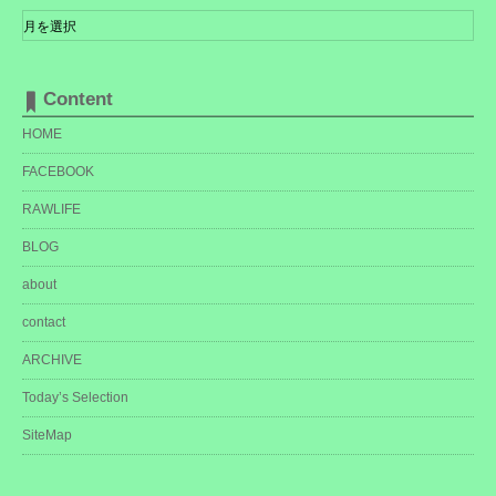
ア
ー
カ
イ
ブ
Content
HOME
FACEBOOK
RAWLIFE
BLOG
about
contact
ARCHIVE
Today’s Selection
SiteMap