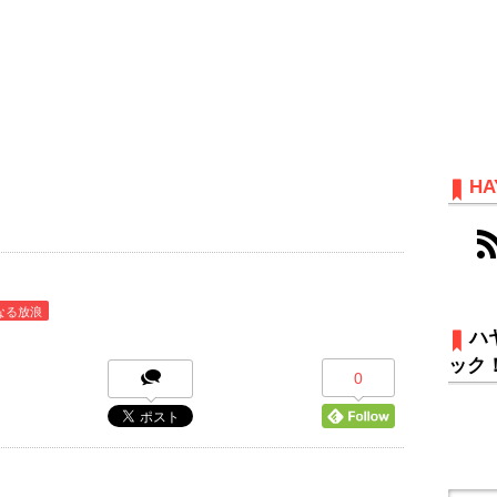
HA
なる放浪
ハ
ック
0