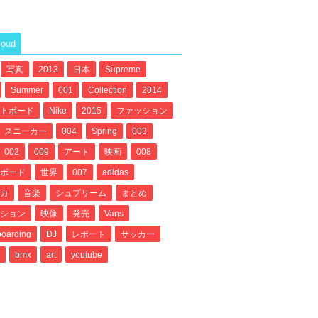
loud
写真
2013
日本
Supreme
Summer
001
Collection
2014
トボード
Nike
2015
ファッション
スニーカー
004
Spring
003
002
009
アート
映画
008
ボード
世界
007
adidas
カ
音楽
シュプリーム
まとめ
ション
映像
発売
Vans
oarding
DJ
レポート
サッカー
bmx
art
youtube