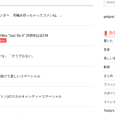
ンダー、耳噛み切っちゃってゴメンね。」
getgo
カ
 “Just Do It” 25周年記念CM
驚いた
動画
音楽
深いな」「そうでもない」
美しい
動画
まとめ
き抜けて楽しいコマーシャル
ファッ
スポー
ト・アプトン)のスカルキャンディーコマーシャル
イベン
Today's