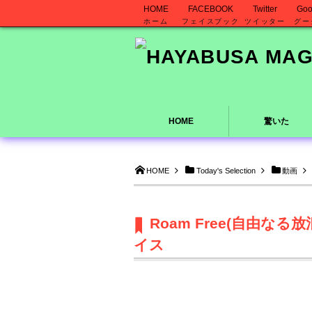
HOME
FACEBOOK
Twitter
Goo
ホーム
フェイスブック
ツイッター
グー
HOME
驚いた
HOME
Today's Selection
動画
Roam Free(自由な
イス