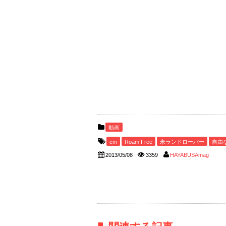
動画
cm
Roam Free
米ランドローバー
自由
2013/05/08
3359
HAYABUSAmag