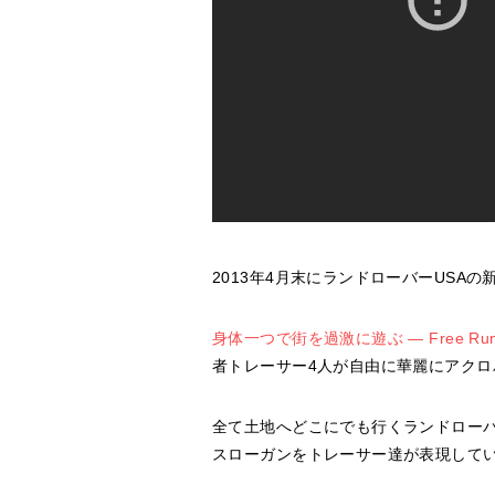
2013年4月末にランドローバーUSA
身体一つで街を過激に遊ぶ ― Free Run
者トレーサー4人が自由に華麗にアク
全て土地へどこにでも行くランドローバー能力
スローガンをトレーサー達が表現して