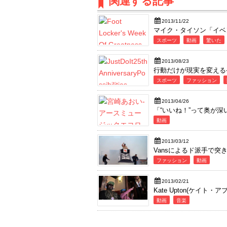
関連する記事
2013/11/22
マイク・タイソン「イベ
スポーツ
動画
驚いた
2013/08/23
行動だけが現実を変える-Nike
スポーツ
ファッション
2013/04/26
「“いいね！”って奥が
動画
2013/03/12
Vansによるド派手で突
ファッション
動画
2013/02/21
Kate Upton(ケイ
動画
音楽