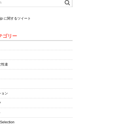
al.jp に関するツイート
テゴリー
女性達
ション
ツ
ト
 Selection