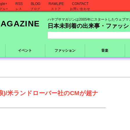
gle+
RSS
BLOG
RAWLIFE
CONTACT
グル+
レス
ブログ
ストア
お問い合わせ
ハヤブサマガジンは2005年にスタートしたウェブマ
日本未到着の出来事・ファッシ
イベント
ファッション
音楽
る放浪)/米ランドローバー社のCMが超ナ