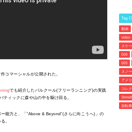
Tag C
動画
video
スケー
006
005
スノー
の新作コマーシャルが公開された。
アメリ
コレク
ning
でも紹介したパルクール(フリーランニング)の実践
ロバティックに森や山の中を駆け回る。
Snowb
自転車
と、「”Above & Beyond”(さらに向こうへ)」の
いる。