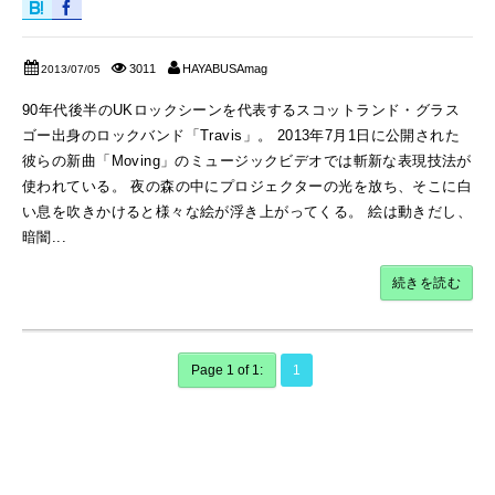
3011
HAYABUSAmag
2013/07/05
90年代後半のUKロックシーンを代表するスコットランド・グラス
ゴー出身のロックバンド「Travis」。 2013年7月1日に公開された
彼らの新曲「Moving」のミュージックビデオでは斬新な表現技法が
使われている。 夜の森の中にプロジェクターの光を放ち、そこに白
い息を吹きかけると様々な絵が浮き上がってくる。 絵は動きだし、
暗闇...
続きを読む
Page 1 of 1:
1