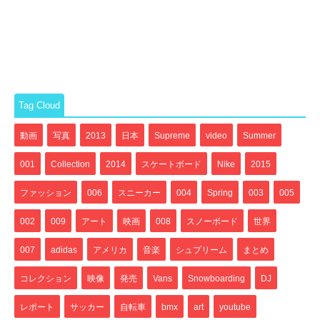
Tag Cloud
動画
写真
2013
日本
Supreme
video
Summer
001
Collection
2014
スケートボード
Nike
2015
ファッション
006
スニーカー
004
Spring
003
005
002
009
アート
映画
008
スノーボード
世界
007
adidas
アメリカ
音楽
シュプリーム
まとめ
コレクション
映像
発売
Vans
Snowboarding
DJ
レポート
サッカー
自転車
bmx
art
youtube