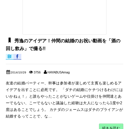
秀逸のアイデア！仲間の結婚のお祝い動画を「酒の
回し飲み」で撮る!!
3756
HAYABUSAmag
2014/10/29
友達の結婚パーティー、幹事は参加者が楽しめて主賓も楽しめるア
イデアを出すことに必死です。 「ダチの結婚にケチつけるわけには
いかねぇ！」と誰もやったことがないゲームや仕掛けを仲間達とあ
ーでもない、こーでもないと議論した経験は大人になったら1度や2
度はあることでしょう。 カナダのジェームスはダチのブライアンが
結婚するってことで、な...
続きを読む