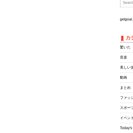
getgo
カ
驚いた
音楽
美しい
動画
まとめ
ファッ
スポー
イベン
Today's