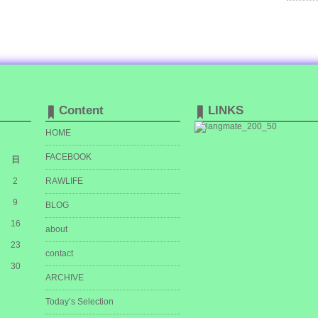
Content
LINKS
HOME
FACEBOOK
日
2
RAWLIFE
9
BLOG
16
about
23
contact
30
ARCHIVE
Today’s Selection