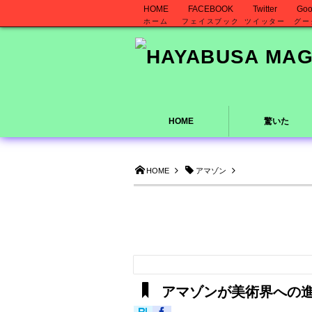
HOME
FACEBOOK
Twitter
Goo
ホーム
フェイスブック
ツイッター
グー
HOME
驚いた
HOME
アマゾン
アマゾンが美術界への