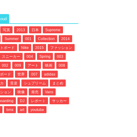
loud
写真
2013
日本
Supreme
Summer
001
Collection
2014
トボード
Nike
2015
ファッション
スニーカー
004
Spring
003
002
009
アート
映画
008
ボード
世界
007
adidas
カ
音楽
シュプリーム
まとめ
ション
映像
発売
Vans
oarding
DJ
レポート
サッカー
bmx
art
youtube