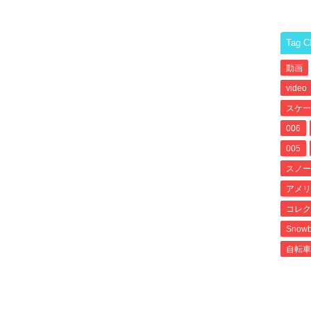
Tag C
動画
video
スケー
006
005
スノー
アメリ
コレク
Snowb
自転車