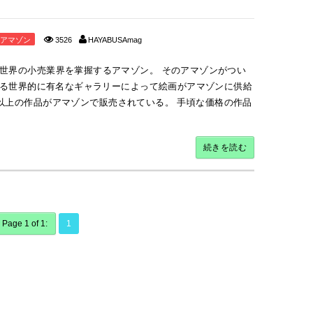
アマゾン
3526
HAYABUSAmag
世界の小売業界を掌握するアマゾン。 そのアマゾンがつい
超える世界的に有名なギャラリーによって絵画がアマゾンに供給
000以上の作品がアマゾンで販売されている。 手頃な価格の作品
続きを読む
Page 1 of 1:
1