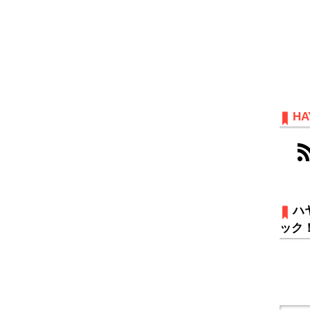
HA
ハ
ック