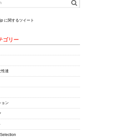
al.jp に関するツイート
テゴリー
女性達
ション
ツ
ト
 Selection