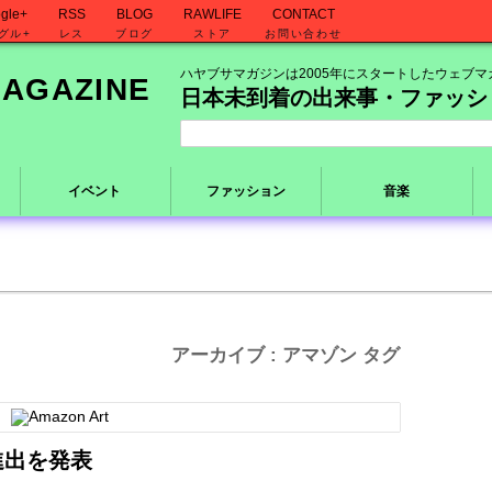
gle+
RSS
BLOG
RAWLIFE
CONTACT
グル+
レス
ブログ
ストア
お問い合わせ
ハヤブサマガジンは2005年にスタートしたウェブマ
日本未到着の出来事・ファッシ
イベント
ファッション
音楽
アーカイブ : アマゾン タグ
進出を発表