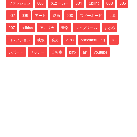
ファッション
006
スニーカー
004
Spring
003
005
002
009
アート
映画
008
スノーボード
世界
007
adidas
アメリカ
音楽
シュプリーム
まとめ
コレクション
映像
発売
Vans
Snowboarding
DJ
レポート
サッカー
自転車
bmx
art
youtube