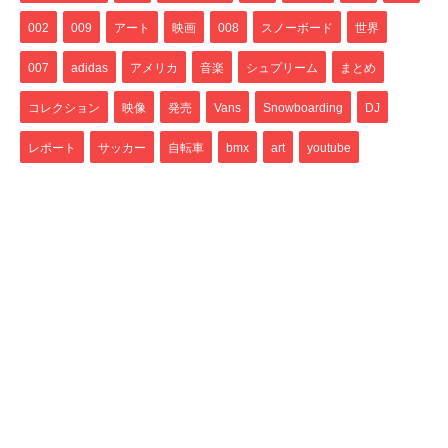
002
009
アート
映画
008
スノーボード
世界
007
adidas
アメリカ
音楽
シュプリーム
まとめ
コレクション
映像
発売
Vans
Snowboarding
DJ
レポート
サッカー
自転車
bmx
art
youtube