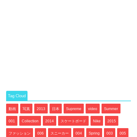
Tag Cloud
動画
写真
2013
日本
Supreme
video
Summer
001
Collection
2014
スケートボード
Nike
2015
ファッション
006
スニーカー
004
Spring
003
005