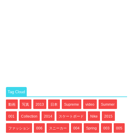
Tag Cloud
動画
写真
2013
日本
Supreme
video
Summer
001
Collection
2014
スケートボード
Nike
2015
ファッション
006
スニーカー
004
Spring
003
005