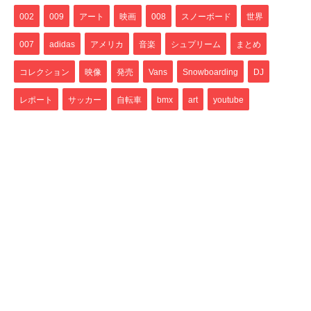
002
009
アート
映画
008
スノーボード
世界
007
adidas
アメリカ
音楽
シュプリーム
まとめ
コレクション
映像
発売
Vans
Snowboarding
DJ
レポート
サッカー
自転車
bmx
art
youtube