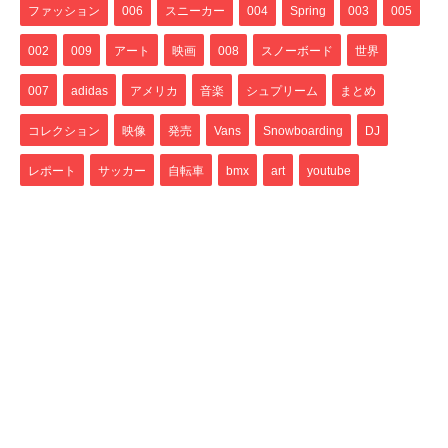
ファッション
006
スニーカー
004
Spring
003
005
002
009
アート
映画
008
スノーボード
世界
007
adidas
アメリカ
音楽
シュプリーム
まとめ
コレクション
映像
発売
Vans
Snowboarding
DJ
レポート
サッカー
自転車
bmx
art
youtube