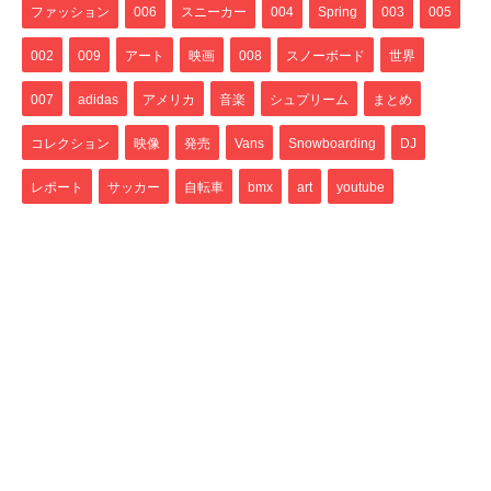
ファッション
006
スニーカー
004
Spring
003
005
002
009
アート
映画
008
スノーボード
世界
007
adidas
アメリカ
音楽
シュプリーム
まとめ
コレクション
映像
発売
Vans
Snowboarding
DJ
レポート
サッカー
自転車
bmx
art
youtube