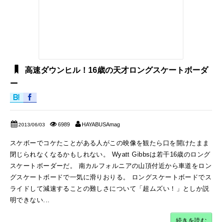
高速ダウンヒル！16歳の天才ロングスケートボーダ
ー
6989
HAYABUSAmag
2013/06/03
スケボーでコケたことがある人がこの映像を観たら口を開けたまま
閉じられなくなるかもしれない。 Wyatt Gibbsは若干16歳のロング
スケートボーダーだ。 南カルフォルニアの山頂付近から車道をロン
グスケートボードで一気に滑りおりる。 ロングスケートボードでス
ライドして減速することの難しさについて「超ムズい！」としか説
明できない...
続きを読む