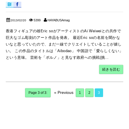
5399
HAYABUSAmag
2013/02/20
香港フィギュアの雄Eric soがアーティストのAi Weiweiとの共作で
巨大なゴム彫刻のアート作品を発表。 最近Eric soの名前を聞かな
いなと思っていたので、まだ一線でクリエイトしていることが嬉し
い。 この作品のタイトルは「Aibodao」 中国語で「愛らしくない」
という意味。 芸術を「ポルノ」と見なす政府への挑戦(挑...
続きを読む
« Previous
Page 3 of 3:
1
2
3