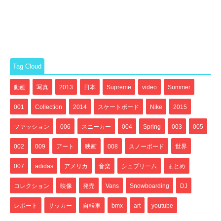
Tag Cloud
動画
写真
2013
日本
Supreme
video
Summer
001
Collection
2014
スケートボード
Nike
2015
ファッション
006
スニーカー
004
Spring
003
005
002
009
アート
映画
008
スノーボード
世界
007
adidas
アメリカ
音楽
シュプリーム
まとめ
コレクション
映像
発売
Vans
Snowboarding
DJ
レポート
サッカー
自転車
bmx
art
youtube