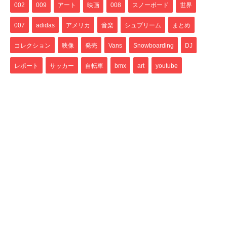
002
009
アート
映画
008
スノーボード
世界
007
adidas
アメリカ
音楽
シュプリーム
まとめ
コレクション
映像
発売
Vans
Snowboarding
DJ
レポート
サッカー
自転車
bmx
art
youtube