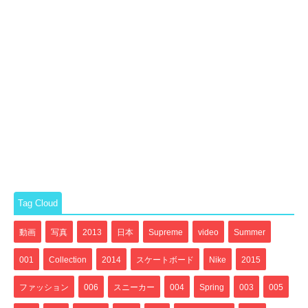
Tag Cloud
動画
写真
2013
日本
Supreme
video
Summer
001
Collection
2014
スケートボード
Nike
2015
ファッション
006
スニーカー
004
Spring
003
005