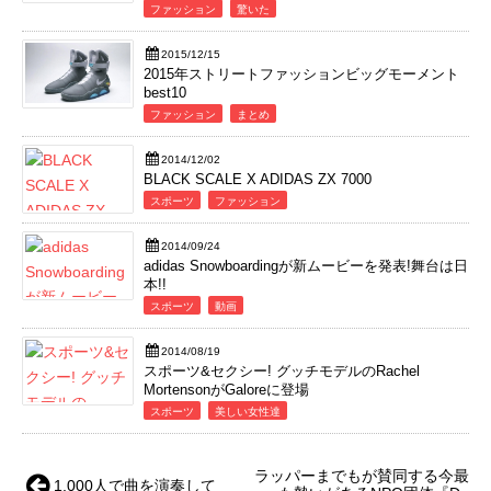
ファッション
驚いた
2015/12/15
2015年ストリートファッションビッグモーメント
best10
ファッション
まとめ
2014/12/02
BLACK SCALE X ADIDAS ZX 7000
スポーツ
ファッション
2014/09/24
adidas Snowboardingが新ムービーを発表!舞台は日
本!!
スポーツ
動画
2014/08/19
スポーツ&セクシー! グッチモデルのRachel
MortensonがGaloreに登場
スポーツ
美しい女性達
ラッパーまでもが賛同する今最
1,000人で曲を演奏して