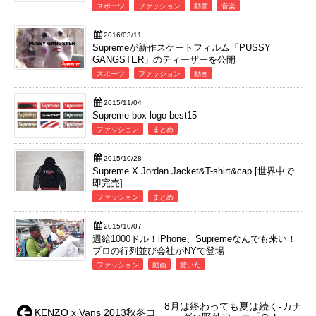
スポーツ
ファッション
動画
音楽
2016/03/11
Supremeが新作スケートフィルム「PUSSY
GANGSTER」のティーザーを公開
スポーツ
ファッション
動画
2015/11/04
Supreme box logo best15
ファッション
まとめ
2015/10/28
Supreme X Jordan Jacket&T-shirt&cap [世界中で
即完売]
ファッション
まとめ
2015/10/07
週給1000ドル！iPhone、Supremeなんでも来い！
プロの行列並び会社がNYで登場
ファッション
動画
驚いた
8月は終わっても夏は続く-カナ
KENZO x Vans 2013秋冬コ