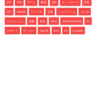
002
009
アート
映画
008
スノーボード
世界
007
adidas
アメリカ
音楽
シュプリーム
まとめ
コレクション
映像
発売
Vans
Snowboarding
DJ
レポート
サッカー
自転車
bmx
art
youtube