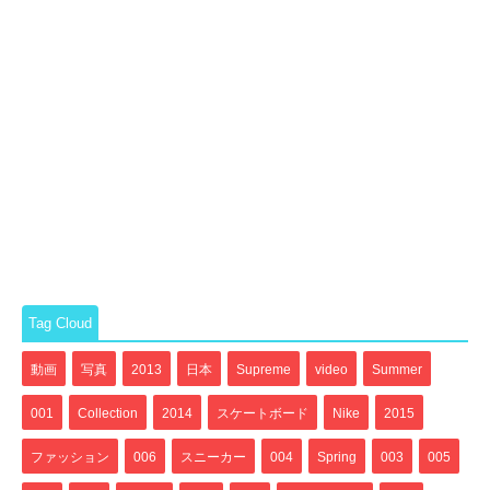
Tag Cloud
動画
写真
2013
日本
Supreme
video
Summer
001
Collection
2014
スケートボード
Nike
2015
ファッション
006
スニーカー
004
Spring
003
005