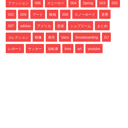
ファッション
006
スニーカー
004
Spring
003
005
002
009
アート
映画
008
スノーボード
世界
007
adidas
アメリカ
音楽
シュプリーム
まとめ
コレクション
映像
発売
Vans
Snowboarding
DJ
レポート
サッカー
自転車
bmx
art
youtube