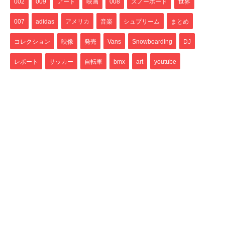
002
009
アート
映画
008
スノーボード
世界
007
adidas
アメリカ
音楽
シュプリーム
まとめ
コレクション
映像
発売
Vans
Snowboarding
DJ
レポート
サッカー
自転車
bmx
art
youtube