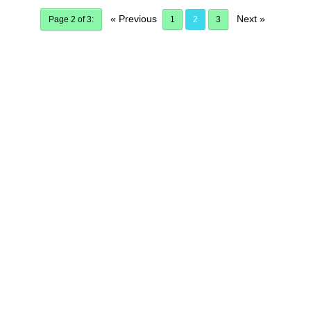
« Previous
Next »
Page 2 of 3:
1
2
3