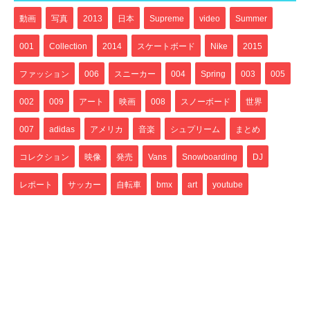
動画
写真
2013
日本
Supreme
video
Summer
001
Collection
2014
スケートボード
Nike
2015
ファッション
006
スニーカー
004
Spring
003
005
002
009
アート
映画
008
スノーボード
世界
007
adidas
アメリカ
音楽
シュプリーム
まとめ
コレクション
映像
発売
Vans
Snowboarding
DJ
レポート
サッカー
自転車
bmx
art
youtube