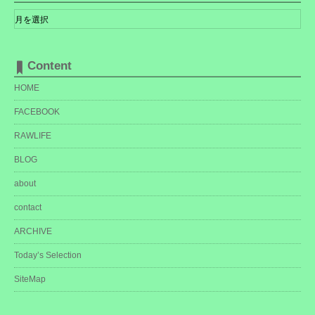
ア
ー
カ
イ
ブ
Content
HOME
FACEBOOK
RAWLIFE
BLOG
about
contact
ARCHIVE
Today’s Selection
SiteMap