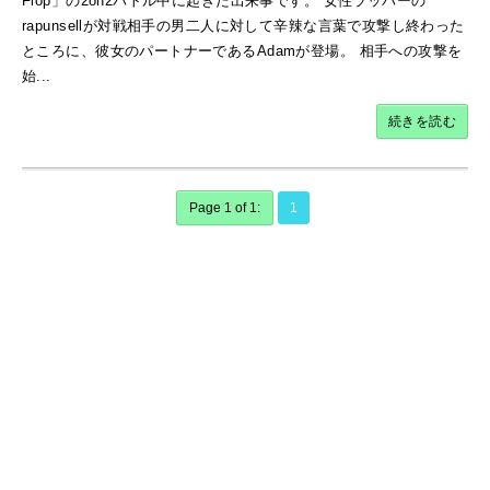
Flop」の2on2バトル中に起きた出来事です。 女性ラッパーの
rapunsellが対戦相手の男二人に対して辛辣な言葉で攻撃し終わった
ところに、彼女のパートナーであるAdamが登場。 相手への攻撃を
始...
続きを読む
Page 1 of 1:
1