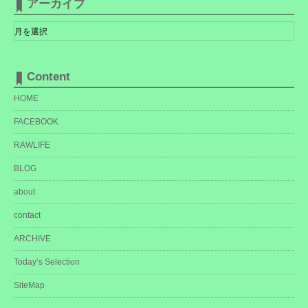
アーカイブ
ー
ア
ー
カ
イ
ブ
Content
HOME
FACEBOOK
RAWLIFE
BLOG
about
contact
ARCHIVE
Today’s Selection
SiteMap