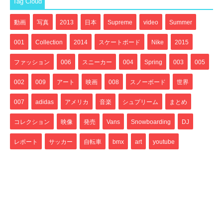
Tag Cloud
動画
写真
2013
日本
Supreme
video
Summer
001
Collection
2014
スケートボード
Nike
2015
ファッション
006
スニーカー
004
Spring
003
005
002
009
アート
映画
008
スノーボード
世界
007
adidas
アメリカ
音楽
シュプリーム
まとめ
コレクション
映像
発売
Vans
Snowboarding
DJ
レポート
サッカー
自転車
bmx
art
youtube