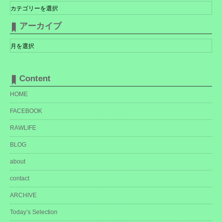
テ
ゴ
リ
アーカイブ
ー
ア
ー
カ
イ
ブ
Content
HOME
FACEBOOK
RAWLIFE
BLOG
about
contact
ARCHIVE
Today’s Selection