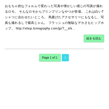
おもちゃ的なフォルムで変わった写真や懐かしい感じの写真が撮れ
るロモ。 そんなロモからブリンブリンなやつが登場。 これは白いT
シャツに合わせたいところ。 馬鹿げたアクセサリーにもなるし、写
真も撮れるしで最高じゃん。 フラッシュの無駄なデカさもヒップホ
ップ。 http://shop.lomography.com/jp/?__shi...
続きを読む
Page 1 of 1:
1