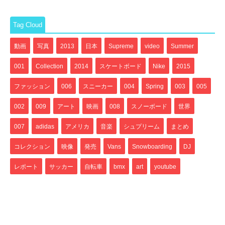
Tag Cloud
動画
写真
2013
日本
Supreme
video
Summer
001
Collection
2014
スケートボード
Nike
2015
ファッション
006
スニーカー
004
Spring
003
005
002
009
アート
映画
008
スノーボード
世界
007
adidas
アメリカ
音楽
シュプリーム
まとめ
コレクション
映像
発売
Vans
Snowboarding
DJ
レポート
サッカー
自転車
bmx
art
youtube