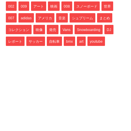
002
009
アート
映画
008
スノーボード
世界
007
adidas
アメリカ
音楽
シュプリーム
まとめ
コレクション
映像
発売
Vans
Snowboarding
DJ
レポート
サッカー
自転車
bmx
art
youtube