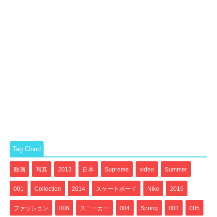
Tag Cloud
動画
写真
2013
日本
Supreme
video
Summer
001
Collection
2014
スケートボード
Nike
2015
ファッション
006
スニーカー
004
Spring
003
005