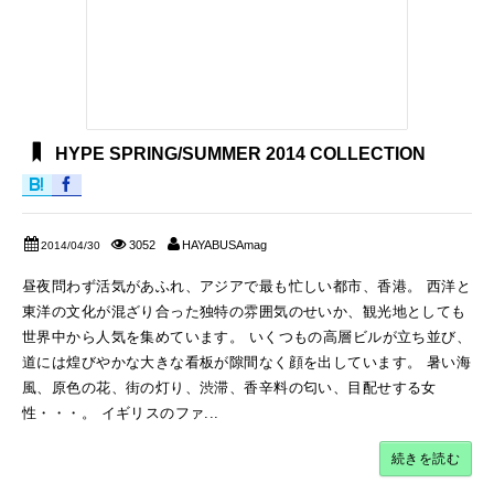
HYPE SPRING/SUMMER 2014 COLLECTION
3052
HAYABUSAmag
2014/04/30
昼夜問わず活気があふれ、アジアで最も忙しい都市、香港。 西洋と
東洋の文化が混ざり合った独特の雰囲気のせいか、観光地としても
世界中から人気を集めています。 いくつもの高層ビルが立ち並び、
道には煌びやかな大きな看板が隙間なく顔を出しています。 暑い海
風、原色の花、街の灯り、渋滞、香辛料の匂い、目配せする女
性・・・。 イギリスのファ...
続きを読む