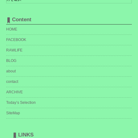
カ
イ
ブ
Content
HOME
FACEBOOK
RAWLIFE
BLOG
about
contact
ARCHIVE
Today’s Selection
SiteMap
LINKS