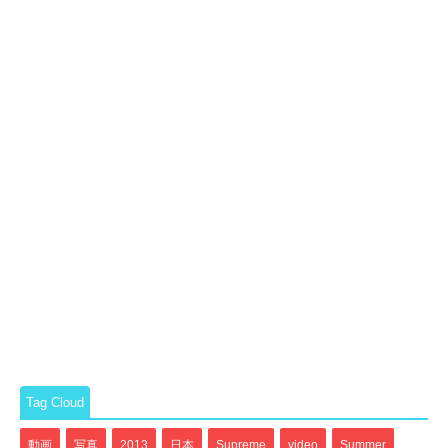
Tag Cloud
動画
写真
2013
日本
Supreme
video
Summer