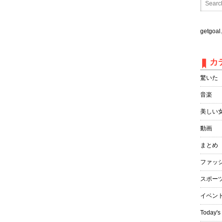
getgo
カ
驚いた
音楽
美しい
動画
まとめ
ファッ
スポー
イベン
Today's