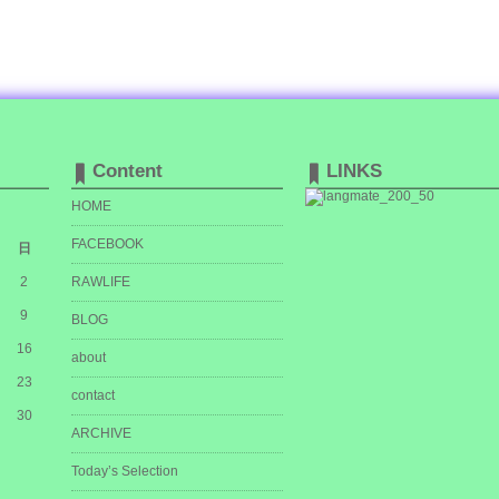
Content
LINKS
HOME
FACEBOOK
日
2
RAWLIFE
9
BLOG
16
about
23
contact
30
ARCHIVE
Today’s Selection