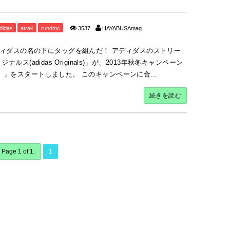
didas
atrak
rundmc
3537
HAYABUSAmag
kがアディダスの名の下にタッグを組んだ！ アディダスのストリー
(adidas Originals)」が、2013年秋冬キャンペーン
、ぶつけろ。」をスタートしました。 このキャンペーンに合...
続きを読む
Page 1 of 1:
1