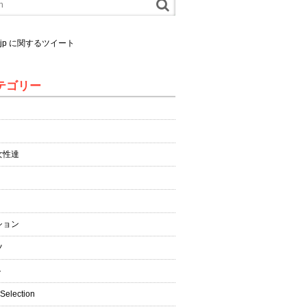
al.jp に関するツイート
テゴリー
女性達
ション
ツ
ト
 Selection