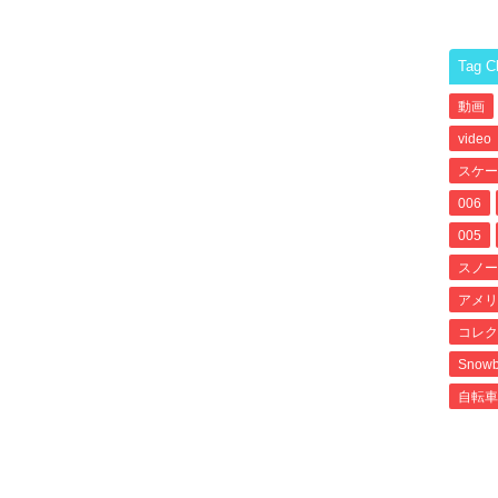
Tag C
動画
video
スケー
006
005
スノー
アメリ
コレク
Snowb
自転車