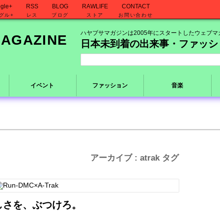
gle+
RSS
BLOG
RAWLIFE
CONTACT
グル+
レス
ブログ
ストア
お問い合わせ
ハヤブサマガジンは2005年にスタートしたウェブマ
日本未到着の出来事・ファッシ
イベント
ファッション
音楽
アーカイブ : atrak タグ
ls-らしさを、ぶつけろ。