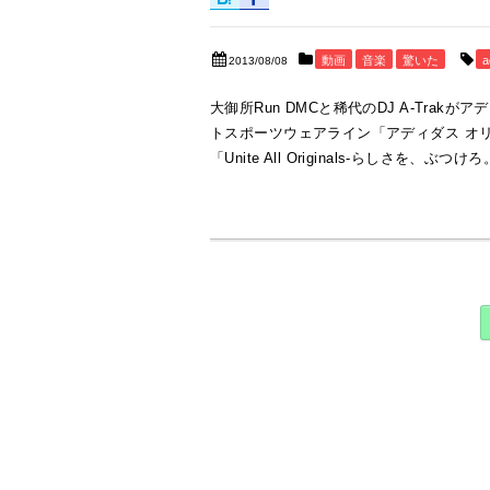
動画
音楽
驚いた
a
2013/08/08
大御所Run DMCと稀代のDJ A-Tra
トスポーツウェアライン「アディダス オリジナルス
「Unite All Originals-らしさを