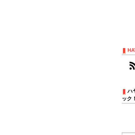
HA
ハ
ック