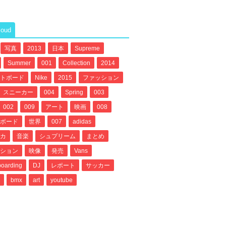
loud
写真
2013
日本
Supreme
Summer
001
Collection
2014
トボード
Nike
2015
ファッション
スニーカー
004
Spring
003
002
009
アート
映画
008
ボード
世界
007
adidas
カ
音楽
シュプリーム
まとめ
ション
映像
発売
Vans
oarding
DJ
レポート
サッカー
bmx
art
youtube