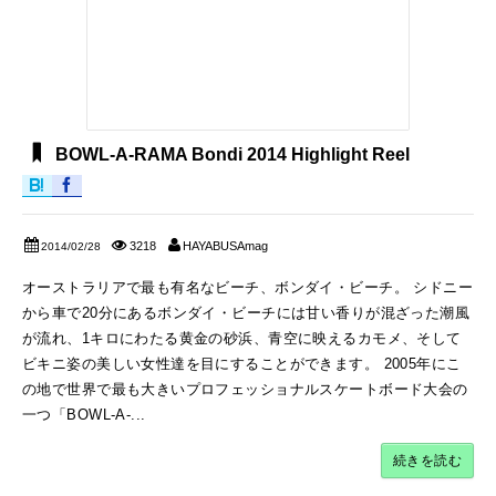
BOWL-A-RAMA Bondi 2014 Highlight Reel
3218
HAYABUSAmag
2014/02/28
オーストラリアで最も有名なビーチ、ボンダイ・ビーチ。 シドニー
から車で20分にあるボンダイ・ビーチには甘い香りが混ざった潮風
が流れ、1キロにわたる黄金の砂浜、青空に映えるカモメ、そして
ビキニ姿の美しい女性達を目にすることができます。 2005年にこ
の地で世界で最も大きいプロフェッショナルスケートボード大会の
一つ「BOWL-A-...
続きを読む