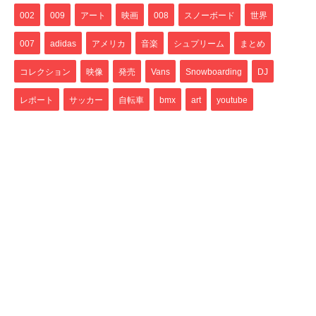
002
009
アート
映画
008
スノーボード
世界
007
adidas
アメリカ
音楽
シュプリーム
まとめ
コレクション
映像
発売
Vans
Snowboarding
DJ
レポート
サッカー
自転車
bmx
art
youtube