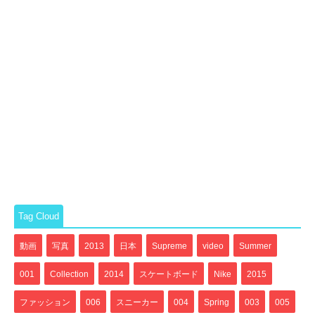
Tag Cloud
動画
写真
2013
日本
Supreme
video
Summer
001
Collection
2014
スケートボード
Nike
2015
ファッション
006
スニーカー
004
Spring
003
005