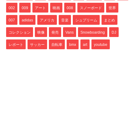
002
009
アート
映画
008
スノーボード
世界
007
adidas
アメリカ
音楽
シュプリーム
まとめ
コレクション
映像
発売
Vans
Snowboarding
DJ
レポート
サッカー
自転車
bmx
art
youtube