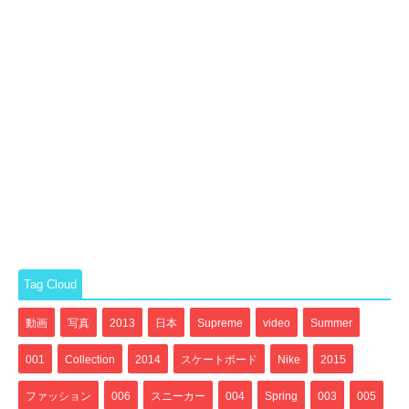
Tag Cloud
動画
写真
2013
日本
Supreme
video
Summer
001
Collection
2014
スケートボード
Nike
2015
ファッション
006
スニーカー
004
Spring
003
005