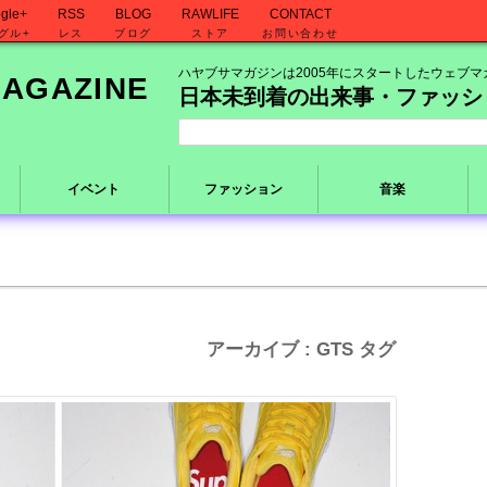
gle+
RSS
BLOG
RAWLIFE
CONTACT
グル+
レス
ブログ
ストア
お問い合わせ
ハヤブサマガジンは2005年にスタートしたウェブマ
日本未到着の出来事・ファッシ
イベント
ファッション
音楽
アーカイブ : GTS タグ