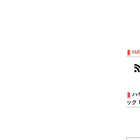
HA
ハ
ック