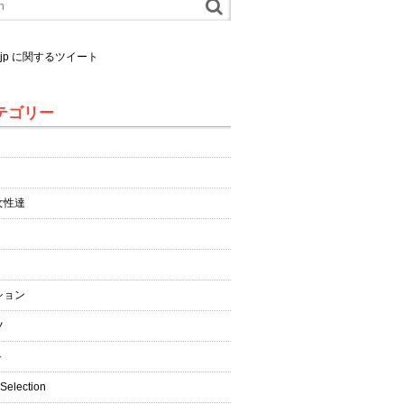
al.jp に関するツイート
テゴリー
女性達
ション
ツ
ト
 Selection