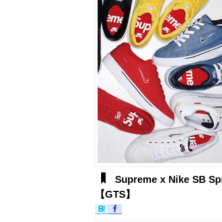
Supreme x Nike SB Sp
【GTS】