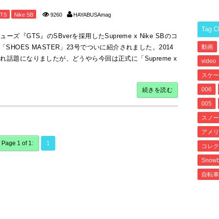
TS
Nike SB
9260
HAYABUSAmag
Tag C
『GTS』のSBverを採用したSupreme x Nike SBのコ
HOES MASTER」23号でついに紹介されました。2014
動画
話題になりましたが、どうやら今回は正式に「Supreme x
video
スケー
006
続きを読む
005
スノー
アメリ
Page 1 of 1:
1
コレク
Snowb
自転車