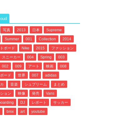
loud
写真
2013
日本
Supreme
Summer
001
Collection
2014
トボード
Nike
2015
ファッション
スニーカー
004
Spring
003
002
009
アート
映画
008
ボード
世界
007
adidas
カ
音楽
シュプリーム
まとめ
ション
映像
発売
Vans
oarding
DJ
レポート
サッカー
bmx
art
youtube