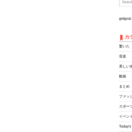
getgo
カ
驚いた
音楽
美しい
動画
まとめ
ファッ
スポー
イベン
Today's