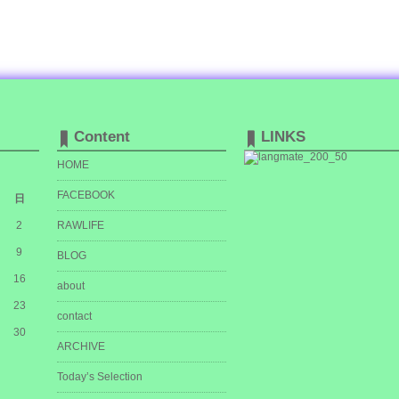
Content
LINKS
HOME
FACEBOOK
日
2
RAWLIFE
9
BLOG
16
about
23
contact
30
ARCHIVE
Today’s Selection