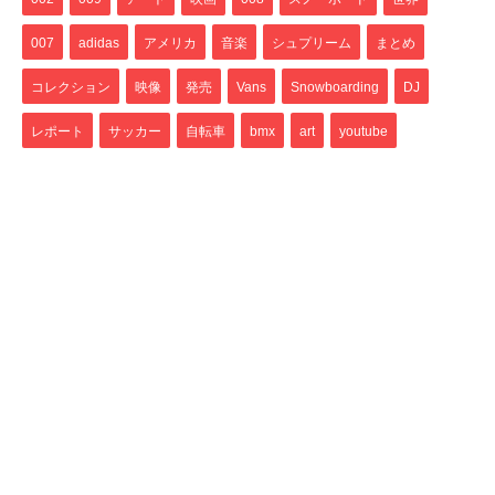
007
adidas
アメリカ
音楽
シュプリーム
まとめ
コレクション
映像
発売
Vans
Snowboarding
DJ
レポート
サッカー
自転車
bmx
art
youtube