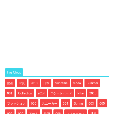
Tag Cloud
動画
写真
2013
日本
Supreme
video
Summer
001
Collection
2014
スケートボード
Nike
2015
ファッション
006
スニーカー
004
Spring
003
005
002
009
アート
映画
008
スノーボード
世界