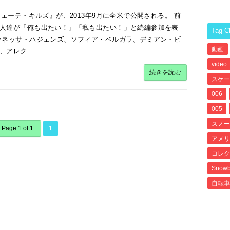
ェーテ・キルズ』が、2013年9月に全米で公開される。 前
人達が「俺も出たい！」「私も出たい！」と続編参加を表
Tag C
ァネッサ・ハジェンズ、ソフィア・ベルガラ、デミアン・ビ
動画
アレク...
video
続きを読む
スケー
006
005
スノー
Page 1 of 1:
1
アメリ
コレク
Snowb
自転車