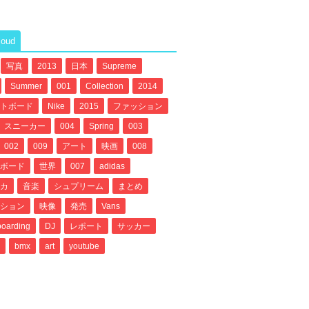
loud
写真
2013
日本
Supreme
Summer
001
Collection
2014
トボード
Nike
2015
ファッション
スニーカー
004
Spring
003
002
009
アート
映画
008
ボード
世界
007
adidas
カ
音楽
シュプリーム
まとめ
ション
映像
発売
Vans
oarding
DJ
レポート
サッカー
bmx
art
youtube