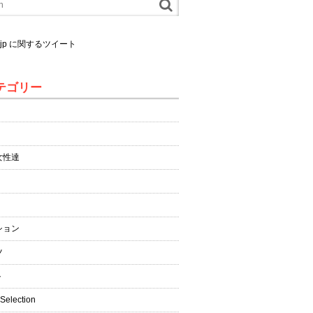
al.jp に関するツイート
テゴリー
女性達
ション
ツ
ト
 Selection