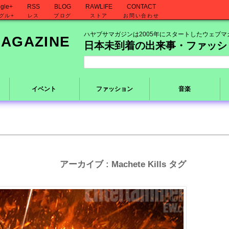
gle+
RSS
BLOG
RAWLIFE
CONTACT
グル+
レス
ブログ
ストア
お問い合わせ
ハヤブサマガジンは2005年にスタートしたウェブマ
日本未到着の出来事・ファッシ
イベント
ファッション
音楽
アーカイブ : Machete Kills タグ