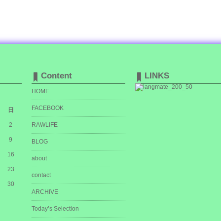
Content
LINKS
HOME
FACEBOOK
日
2
RAWLIFE
9
BLOG
16
about
23
contact
30
ARCHIVE
Today’s Selection