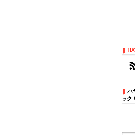
HA
ハ
ック