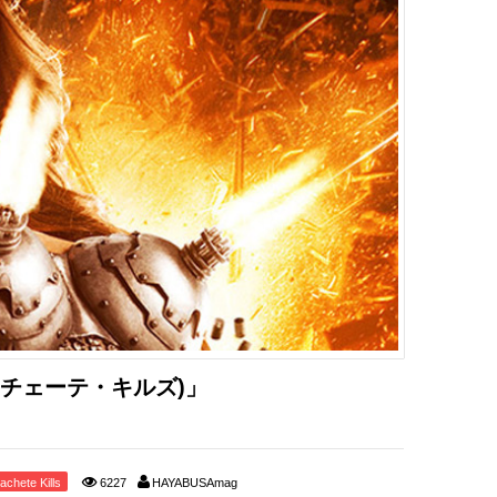
s(マチェーテ・キルズ)」
achete Kills
6227
HAYABUSAmag