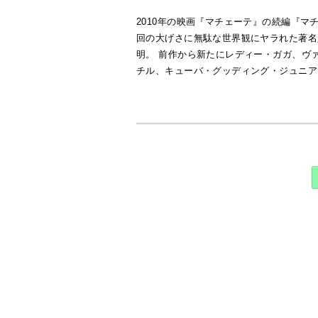
2010年の映画『マチェーテ』の続編『マチ
回の大げさに無駄な世界観にヤラれた著名
明。 前作から新たにレディー・ガガ、ヴ
チル、キューバ・グッディング・ジュニア、