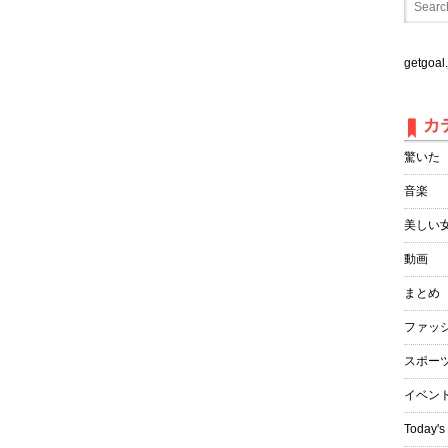
getgo
カ
驚いた
音楽
美しい
動画
まとめ
ファッ
スポー
イベン
Today's