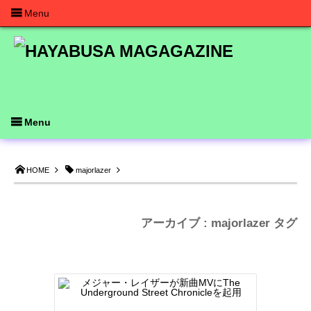
Menu
Menu
HOME
majorlazer
アーカイブ : majorlazer タグ