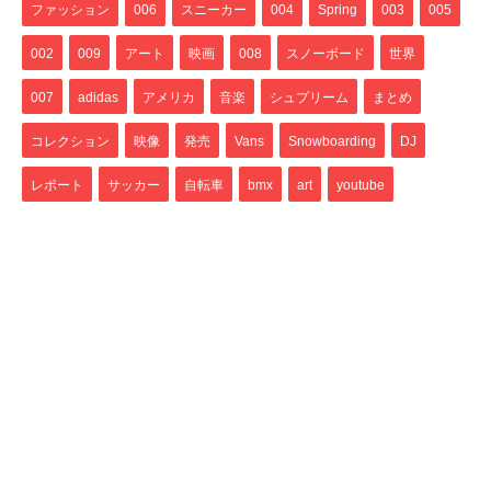
ファッション
006
スニーカー
004
Spring
003
005
002
009
アート
映画
008
スノーボード
世界
007
adidas
アメリカ
音楽
シュプリーム
まとめ
コレクション
映像
発売
Vans
Snowboarding
DJ
レポート
サッカー
自転車
bmx
art
youtube