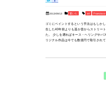
驚いた
art
Francisco 
2013/09/13
ゴミにペイントするという手法はもしかし
生した40年前よりも遥か昔からストリー
た。 少しを遡ればキース・ヘリングやバ
リジナル作品は今でも数億円で取引されていま