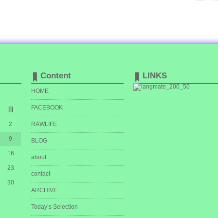
Content
LINKS
HOME
FACEBOOK
日
2
RAWLIFE
9
BLOG
16
about
23
contact
30
ARCHIVE
Today’s Selection