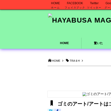
HOME
FACEBOOK
Twitter
Goo
ホーム
フェイスブック
ツイッター
グー
HOME
驚いた
HOME
TRA＄H
ゴミのアート/アートはゴミ―