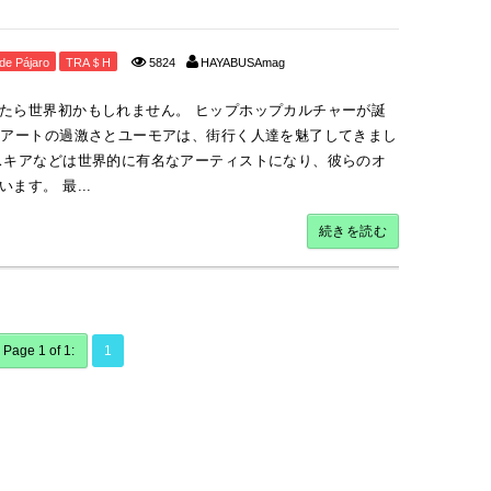
de Pájaro
TRA＄H
5824
HAYABUSAmag
たら世界初かもしれません。 ヒップホップカルチャーが誕
トアートの過激さとユーモアは、街行く人達を魅了してきまし
スキアなどは世界的に有名なアーティストになり、彼らのオ
す。 最...
続きを読む
Page 1 of 1:
1