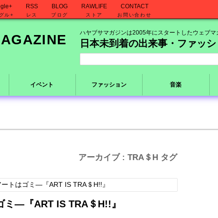
gle+
RSS
BLOG
RAWLIFE
CONTACT
グル+
レス
ブログ
ストア
お問い合わせ
ハヤブサマガジンは2005年にスタートしたウェブマ
日本未到着の出来事・ファッシ
イベント
ファッション
音楽
アーカイブ : TRA＄H タグ
『ART IS TRA＄H!!』