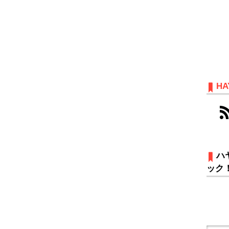
HA
ハ
ック