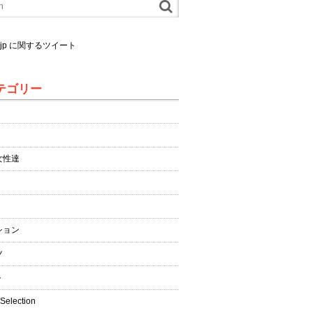
al.jp に関するツイート
テゴリー
女性達
ション
ツ
ト
 Selection