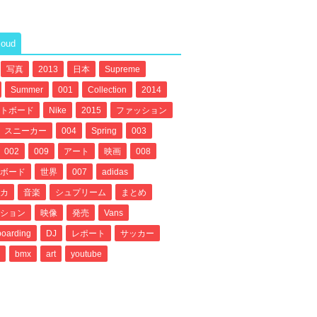
loud
写真
2013
日本
Supreme
Summer
001
Collection
2014
トボード
Nike
2015
ファッション
スニーカー
004
Spring
003
002
009
アート
映画
008
ボード
世界
007
adidas
カ
音楽
シュプリーム
まとめ
ション
映像
発売
Vans
oarding
DJ
レポート
サッカー
bmx
art
youtube