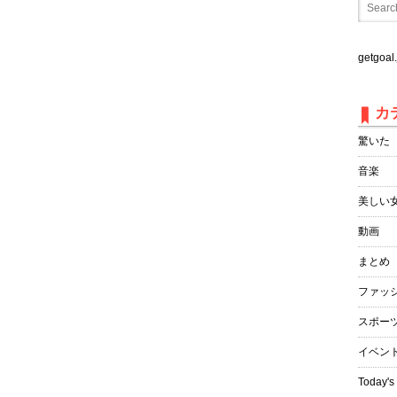
getgo
カ
驚いた
音楽
美しい
動画
まとめ
ファッ
スポー
イベン
Today's