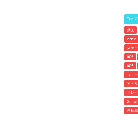
Tag C
動画
video
スケー
006
005
スノー
アメリ
コレク
Snowb
自転車