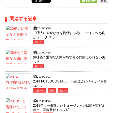
関連する記事
2014/09/16
10億人に安全な水を提供する為にアートで立ち向
かう！【BNE】
驚いた
2014/04/10
気味悪く滑稽な人間が残す見るに耐えられない美
しさ
驚いた
2014/04/01
2014 FUTEBOLISTA 天下一武道会@ベイサイドヨ
コハマ
スポーツ
動画
驚いた
2014/03/14
2013年に一番稼いだミュージシャンは誰だ!?ビル
ボード長者番付トップ40