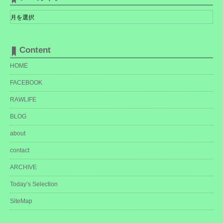
ー
ア
ー
カ
イ
ブ
Content
HOME
FACEBOOK
RAWLIFE
BLOG
about
contact
ARCHIVE
Today’s Selection
SiteMap