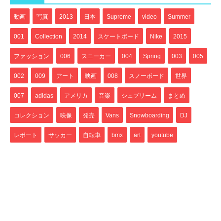
動画
写真
2013
日本
Supreme
video
Summer
001
Collection
2014
スケートボード
Nike
2015
ファッション
006
スニーカー
004
Spring
003
005
002
009
アート
映画
008
スノーボード
世界
007
adidas
アメリカ
音楽
シュプリーム
まとめ
コレクション
映像
発売
Vans
Snowboarding
DJ
レポート
サッカー
自転車
bmx
art
youtube