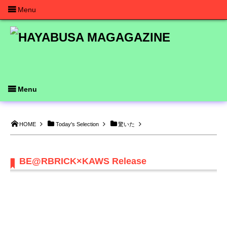
Menu
Menu
HOME
Today's Selection
驚いた
BE@RBRICK×KAWS Release