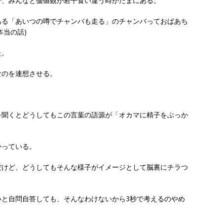
で、みんなと価値観が若干食い違う時がたまにある。
ある「あいつの噂でチャンバも走る」のチャンバっておばあち
本当の話)
た。
なのを連想させる。
を聞くとどうしてもこの言葉の語源が「オカマに精子をぶっか
かっている。
だけど、どうしてもそんな様子がイメージとして脳裏にチラつ
いと自問自答しても、そんなわけないから3秒で考えるのやめ