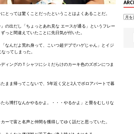
ARC
分にとっては驚くことだったということはよくあることだ。
』の出だし「ちょっとあれ見な エースが通る」というフレー
とずっと間違えていたことに先日気が付いた。
、「なんだよ荒れ身って、こいつ超デブでハゲじゃん」とイジ
になってしまった。
ルディングのＴシャツにシミだらけのカーキ色のズボンにつま
たまま帰ってこないで、5年近く父と2人でボロアパートで暮
ったら博打なんかやるかよ。・・・やるかよ」と畳をむしりな
。
ッカーで富と名声と仲間を獲得してゆく話だと思っていた。