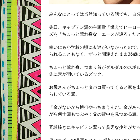
みんなにとっては当然知っている話でも、自
先日、キャプテン翼の主題歌『燃えてヒーロー
ズを「ちょっと荒れ身な エースが通る」だ
幸いにも小学校の頃に友達がいなかったので
られることもなく、ずっと間違えたまま36歳
ちょっと荒れ身、つまり首がダルダルのスポ
先に穴が開いているズック。
お母さんがちょっとタバコ買ってくると家を出
らしている翼。
「金がないから博打やっちまうんだ。金があ
がら何十回もつぶやく父の背中を見つめる翼
冗談抜きにキャピテン翼って貧乏な少年がサ