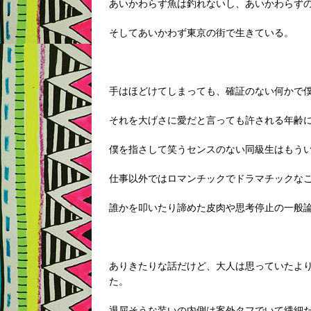
あいかわらず魚は釣れないし、あいかわらず
そしてあいかわず東京の街で生きている。
手はほどけてしまっても、確証のない何かで
それを大げさに愛だと言っても許される年齢
僕を指さして笑うセンスのない同級生はもう
仕事以外ではロマンチックでドラマチックな
誰かを叩いたり諦めた皮肉や思考停止の一般
ありきたりな話だけど、大人は思っていたよ
た。
退屈そうな装いの内側は案外タフでいて繊細