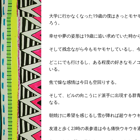
大学に行かなくなった19歳の僕はきっとモヤ
ろう。
幸せや夢の姿形は19歳に追い求めていた時か
そして残念ながら今もモヤモヤしているし、
どこにでも行けるし、ある程度の好きなモノ
いる。
焦で燥な感情は今日も空回りする。
そして、ビルの向こうにド派手に出現する群
なる。
朝焼けに希望を感じるし雪が降れば超ウキウ
友達と歩く23時の表参道は今も痛快ウキウキ