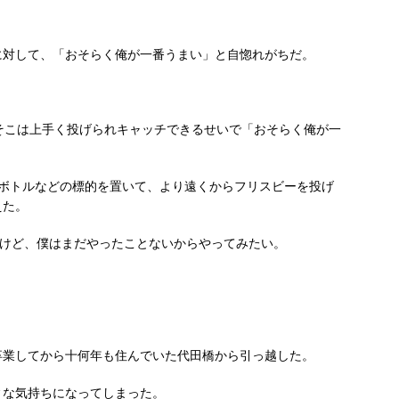
に対して、「おそらく俺が一番うまい」と自惚れがちだ。
そこは上手く投げられキャッチできるせいで「おそらく俺が一
トボトルなどの標的を置いて、より遠くからフリスビーを投げ
えた。
うけど、僕はまだやったことないからやってみたい。
卒業してから十何年も住んでいた代田橋から引っ越した。
ィな気持ちになってしまった。