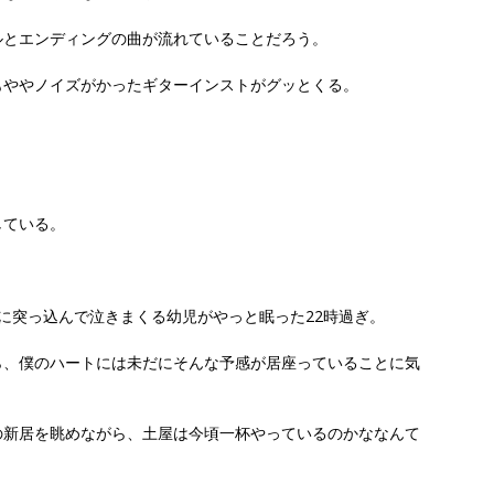
ルとエンディングの曲が流れていることだろう。
もややノイズがかったギターインストがグッとくる。
している。
に突っ込んで泣きまくる幼児がやっと眠った22時過ぎ。
ら、僕のハートには未だにそんな予感が居座っていることに気
の新居を眺めながら、土屋は今頃一杯やっているのかななんて