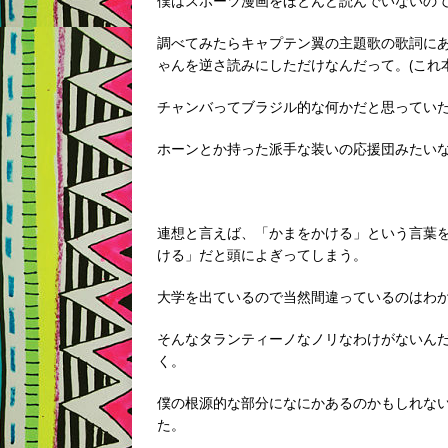
僕はスポーツ漫画をほとんど読んでいないの
調べてみたらキャプテン翼の主題歌の歌詞に
ゃんを逆さ読みにしただけなんだって。(これ
チャンバってブラジル的な何かだと思ってい
ホーンとか持った派手な装いの応援団みたい
連想と言えば、「かまをかける」という言葉
ける」だと頭によぎってしまう。
大学を出ているので当然間違っているのはわ
そんなタランティーノなノリなわけがないん
く。
僕の根源的な部分になにかあるのかもしれな
た。