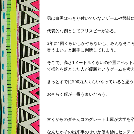
男は白黒はっきり付いていないゲームや競技
代表的な例としてフリスビーがある。
3年に1回くらいしかやらないし、みんなそこ
番うまい」と勝手に判断してしまう。
そこで、高さ1メートルくらいの位置にペッ
て標的を落とした人が優勝というゲームを考
きっとすでに500万人くらいやっていると思
おそらく僕が一番うまいだろう。
古くからのダチんコのグレート土屋が大学を
なんだかその出来事のせいか僕も妙にセンテ