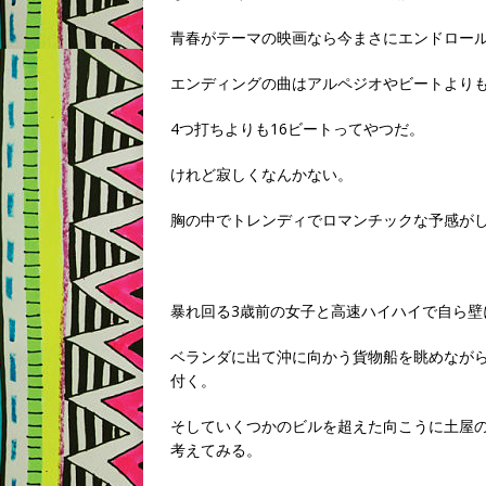
青春がテーマの映画なら今まさにエンドロー
エンディングの曲はアルペジオやビートより
4つ打ちよりも16ビートってやつだ。
けれど寂しくなんかない。
胸の中でトレンディでロマンチックな予感が
暴れ回る3歳前の女子と高速ハイハイで自ら壁
ベランダに出て沖に向かう貨物船を眺めなが
付く。
そしていくつかのビルを超えた向こうに土屋
考えてみる。