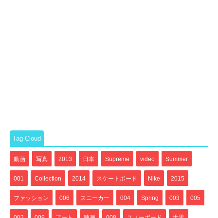
Tag Cloud
動画
写真
2013
日本
Supreme
video
Summer
001
Collection
2014
スケートボード
Nike
2015
ファッション
006
スニーカー
004
Spring
003
005
002
009
アート
映画
008
スノーボード
世界