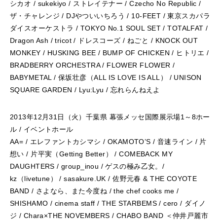
シカオ / sukekiyo / ストレイテナー / Czecho No Republic /
ザ・チャレンジ / DJやついいちろう / 10-FEET / 東京スカパラ
ダイスオーケストラ / TOKYO No.1 SOUL SET / TOTALFAT /
Dragon Ash / tricot / ドレスコーズ / ねごと / KNOCK OUT
MONKEY / HUSKING BEE / BUMP OF CHICKEN / ヒトリエ /
BRADBERRY ORCHESTRA / FLOWER FLOWER /
BABYMETAL / 保坂壮彦（ALL IS LOVE IS ALL） / UNISON
SQUARE GARDEN / Lyu:Lyu / 忘れらんねえよ
2013年12月31日（火）千葉県 幕張メッセ国際展示場1～8ホー
ル / イベントホール
AA= / エレファントカシマシ / OKAMOTO’S / 音速ライン / 片
想い / 片平実（Getting Better） / COMEBACK MY
DAUGHTERS / group_inou / ゲスの極み乙女。/
kz（livetune） / sasakure.UK / 佐野元春 & THE COYOTE
BAND / さよなら、また今度ね / the chef cooks me /
SHISHAMO / cinema staff / THE STARBEMS / cero / ダイノ
ジ / Chara×THE NOVEMBERS / CHABO BAND ＜仲井戸麗市