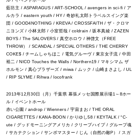
ル / イベントホール
藍坊主 / ASPARAGUS / ART-SCHOOL / avengers in sci-fi / ア
ルカラ / eastern youth / HY / 奇妙礼太郎トラベルスイング楽
団 / GOOD4NOTHING / KREVA / CROSSFAITH / ザ・クロマ
ニヨンズ / 小林太郎 / 小室哲哉 / coldrain / 坂本真綾 / ZAZEN
BOYS / The SALOVERS / 真空ホロウ / 神啓文（FREE
THROW） / SCANDAL / SPECIAL OTHERS / THE CHERRY
COKE$ / チームしゃちほこ / 電気グルーヴ / 東京女子流 / 中田
裕二 / NICO Touches the Walls / Northern19 / マキシマム ザ
ホルモン / 真心ブラザーズ / miwa / ムック / 山崎まさよし / UL
/ RIP SLYME / Rihwa / locofrank
2013年12月30日（月）千葉県 幕張メッセ国際展示場1～8ホー
ル / イベントホール
赤い公園 / androp / Wienners / 宇宙まお / THE ORAL
CIGARETTES / KANA-BOON / かりゆし58 / KEYTALK / °C-
ute / グッドモーニングアメリカ / クリープハイプ / グループ魂
/ サカナクション / サンボマスター / じん（自然の敵P） / スガ