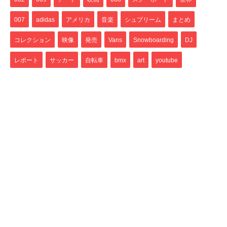
007
adidas
アメリカ
音楽
シュプリーム
まとめ
コレクション
映像
発売
Vans
Snowboarding
DJ
レポート
サッカー
自転車
bmx
art
youtube