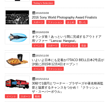
Today's Selection
2016/03/08
2016 Sony World Photography Award Finalists
スポーツ
ファッション
まとめ
驚いた
2016/02/09
オランダ発！あっという間に完成するアウトドア
用ソファー『Lamzac Hangout』
イベント
スポーツ
ファッション
音楽
2015/11/30
いよいよ日本にも定着か!?TACO BELL日本2号店が
汐留に2015年12月4日オープン！
イベント
ファッション
2015/10/14
30秒で1億円とワーナー・ブラザーズや著名映画監
督と協業するチャンスをつかめ！『クラッシュ・
ザ・スーパーボウル』
イベント
スポーツ
動画