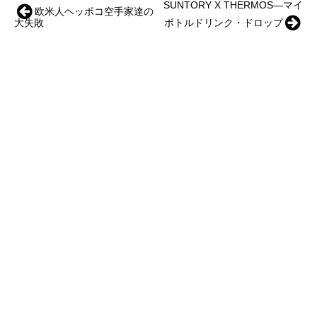
SUNTORY X THERMOS―マイ
欧米人ヘッポコ空手家達の
大失敗
ボトルドリンク・ドロップ