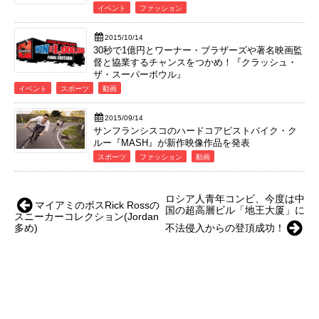
イベント
ファッション
2015/10/14
30秒で1億円とワーナー・ブラザーズや著名映画監
督と協業するチャンスをつかめ！『クラッシュ・
ザ・スーパーボウル』
イベント
スポーツ
動画
2015/09/14
サンフランシスコのハードコアピストバイク・ク
ルー『MASH』が新作映像作品を発表
スポーツ
ファッション
動画
ロシア人青年コンビ、今度は中
マイアミのボスRick Rossの
国の超高層ビル「地王大厦」に
スニーカーコレクション(Jordan
多め)
不法侵入からの登頂成功！