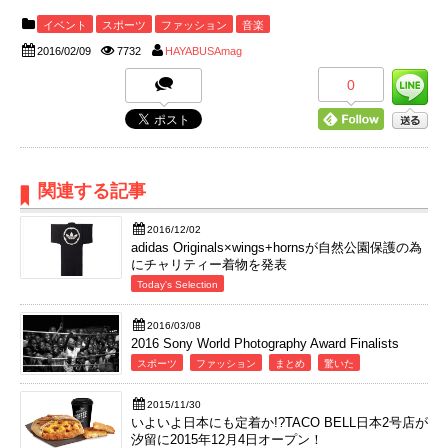
イベント
スポーツ
ファッション
音楽
2016/02/09
7732
HAYABUSAmag
0
関連する記事
2016/12/02
adidas Originals×wings+hornsが自然公園保護の為
にチャリティー着物を発表
Today's Selection
2016/03/08
2016 Sony World Photography Award Finalists
スポーツ
ファッション
まとめ
驚いた
2015/11/30
いよいよ日本にも定着か!?TACO BELL日本2号店が
汐留に2015年12月4日オープン！