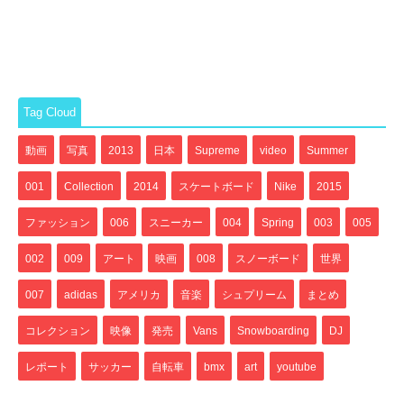
Tag Cloud
動画
写真
2013
日本
Supreme
video
Summer
001
Collection
2014
スケートボード
Nike
2015
ファッション
006
スニーカー
004
Spring
003
005
002
009
アート
映画
008
スノーボード
世界
007
adidas
アメリカ
音楽
シュプリーム
まとめ
コレクション
映像
発売
Vans
Snowboarding
DJ
レポート
サッカー
自転車
bmx
art
youtube