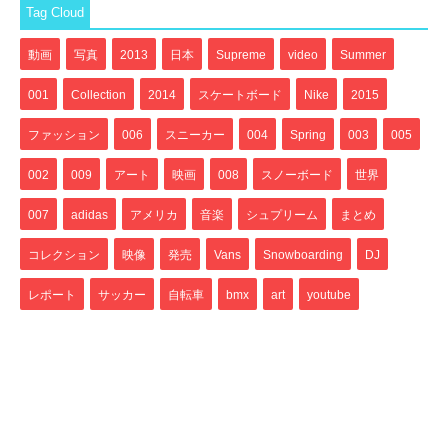
Tag Cloud
動画
写真
2013
日本
Supreme
video
Summer
001
Collection
2014
スケートボード
Nike
2015
ファッション
006
スニーカー
004
Spring
003
005
002
009
アート
映画
008
スノーボード
世界
007
adidas
アメリカ
音楽
シュプリーム
まとめ
コレクション
映像
発売
Vans
Snowboarding
DJ
レポート
サッカー
自転車
bmx
art
youtube