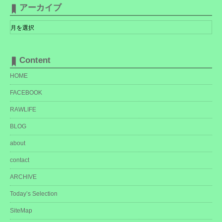
リ
アーカイブ
ー
ア
ー
カ
イ
ブ
Content
HOME
FACEBOOK
RAWLIFE
BLOG
about
contact
ARCHIVE
Today’s Selection
SiteMap