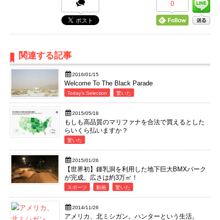
0
関連する記事
2016/01/15
Welcome To The Black Parade
Today's Selection
驚いた
2015/05/18
もしも高品質のマリファナを合法で買えるとした
らいくら払いますか？
驚いた
2015/01/26
【世界初】鍾乳洞を利用した地下巨大BMXパーク
が完成。広さは約3万㎡！
スポーツ
動画
驚いた
2014/11/26
アメリカ、北ミシガン。ハンターという生活。