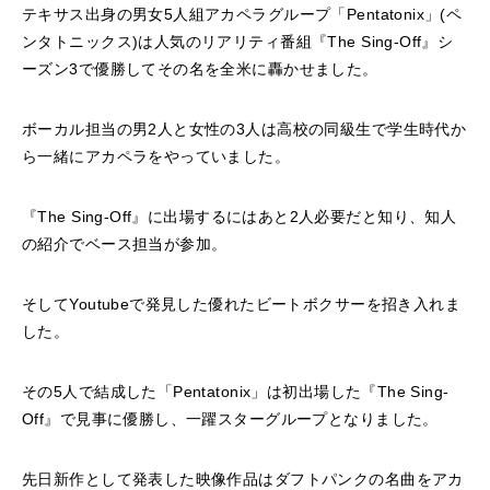
テキサス出身の男女5人組アカペラグループ「Pentatonix」(ペ
ンタトニックス)は人気のリアリティ番組『The Sing-Off』シ
ーズン3で優勝してその名を全米に轟かせました。
ボーカル担当の男2人と女性の3人は高校の同級生で学生時代か
ら一緒にアカペラをやっていました。
『The Sing-Off』に出場するにはあと2人必要だと知り、知人
の紹介でベース担当が参加。
そしてYoutubeで発見した優れたビートボクサーを招き入れま
した。
その5人で結成した「Pentatonix」は初出場した『The Sing-
Off』で見事に優勝し、一躍スターグループとなりました。
先日新作として発表した映像作品はダフトパンクの名曲をアカ