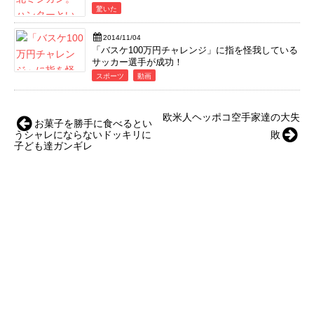
驚いた
2014/11/04
「バスケ100万円チャレンジ」に指を怪我している
サッカー選手が成功！
スポーツ
動画
欧米人ヘッポコ空手家達の大失
お菓子を勝手に食べるとい
うシャレにならないドッキリに
敗
子ども達ガンギレ