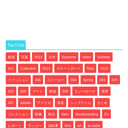
Tag Cloud
動画
写真
2013
日本
Supreme
video
Summer
001
Collection
2014
スケートボード
Nike
2015
ファッション
006
スニーカー
004
Spring
003
005
002
009
アート
映画
008
スノーボード
世界
007
adidas
アメリカ
音楽
シュプリーム
まとめ
コレクション
映像
発売
Vans
Snowboarding
DJ
レポート
サッカー
自転車
bmx
art
youtube