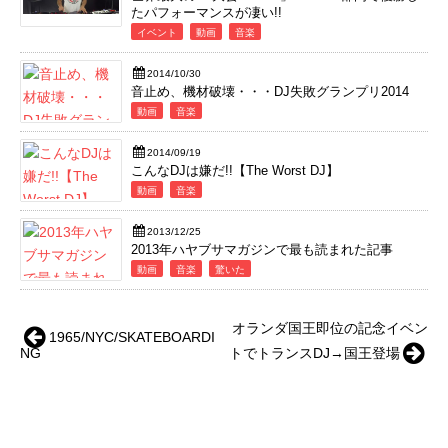
たパフォーマンスが凄い!!
イベント
動画
音楽
2014/10/30
音止め、機材破壊・・・DJ失敗グランプリ2014
動画
音楽
2014/09/19
こんなDJは嫌だ!!【The Worst DJ】
動画
音楽
2013/12/25
2013年ハヤブサマガジンで最も読まれた記事
動画
音楽
驚いた
オランダ国王即位の記念イベン
1965/NYC/SKATEBOARDI
NG
トでトランスDJ→国王登場