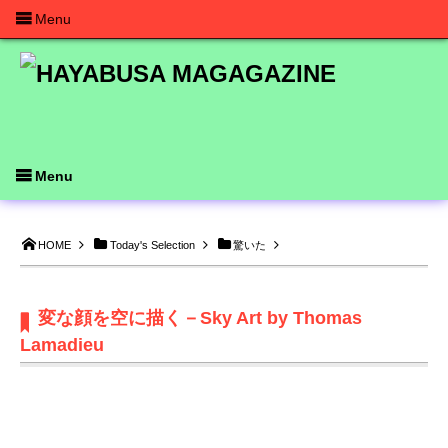
Menu
Menu
HOME
Today's Selection
驚いた
変な顔を空に描く－Sky Art by Thomas
Lamadieu