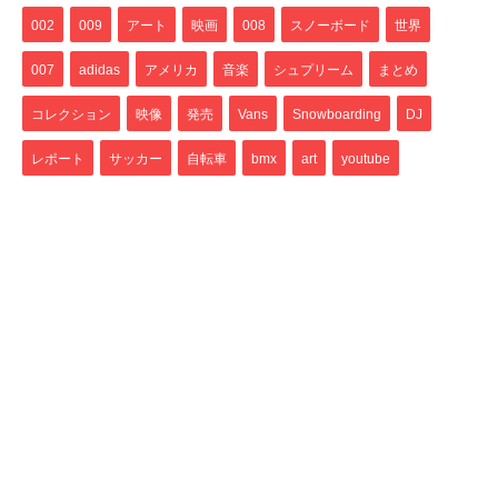
002
009
アート
映画
008
スノーボード
世界
007
adidas
アメリカ
音楽
シュプリーム
まとめ
コレクション
映像
発売
Vans
Snowboarding
DJ
レポート
サッカー
自転車
bmx
art
youtube