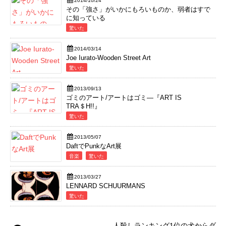
2014/10/24
その「強さ」がいかにもろいものか、弱者はすで
に知っている
驚いた
2014/03/14
Joe Iurato-Wooden Street Art
驚いた
2013/09/13
ゴミのアート/アートはゴミ―『ART IS
TRA＄H!!』
驚いた
2013/05/07
DaftでPunkなArt展
音楽
驚いた
2013/03/27
LENNARD SCHUURMANS
驚いた
人殺しランキング1位の犬からダ