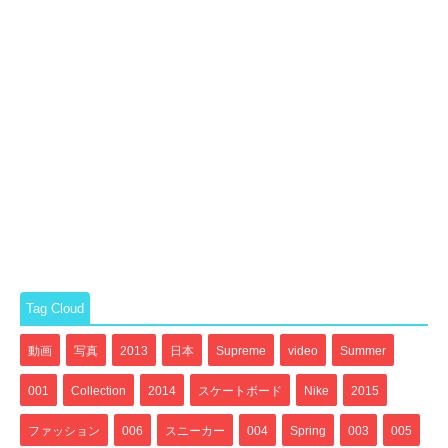
Tag Cloud
動画
写真
2013
日本
Supreme
video
Summer
001
Collection
2014
スケートボード
Nike
2015
ファッション
006
スニーカー
004
Spring
003
005