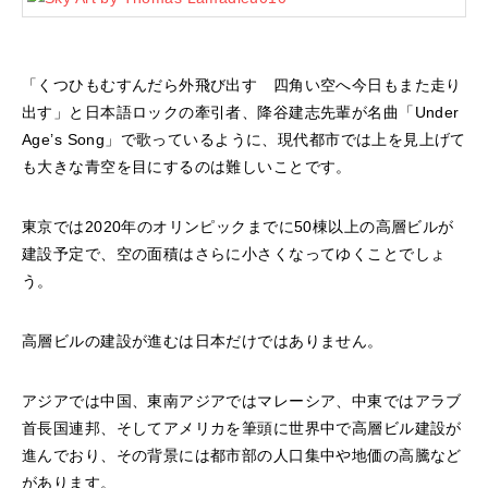
「くつひもむすんだら外飛び出す 四角い空へ今日もまた走り
出す」と日本語ロックの牽引者、降谷建志先輩が名曲「Under
Age’s Song」で歌っているように、現代都市では上を見上げて
も大きな青空を目にするのは難しいことです。
東京では2020年のオリンピックまでに50棟以上の高層ビルが
建設予定で、空の面積はさらに小さくなってゆくことでしょ
う。
高層ビルの建設が進むは日本だけではありません。
アジアでは中国、東南アジアではマレーシア、中東ではアラブ
首長国連邦、そしてアメリカを筆頭に世界中で高層ビル建設が
進んでおり、その背景には都市部の人口集中や地価の高騰など
があります。