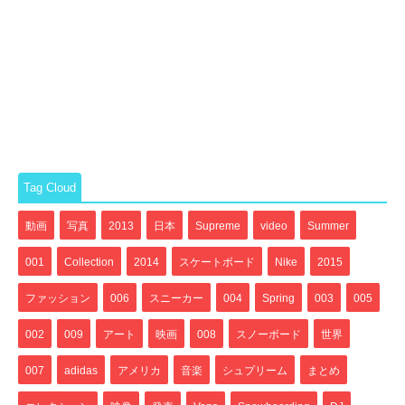
Tag Cloud
動画
写真
2013
日本
Supreme
video
Summer
001
Collection
2014
スケートボード
Nike
2015
ファッション
006
スニーカー
004
Spring
003
005
002
009
アート
映画
008
スノーボード
世界
007
adidas
アメリカ
音楽
シュプリーム
まとめ