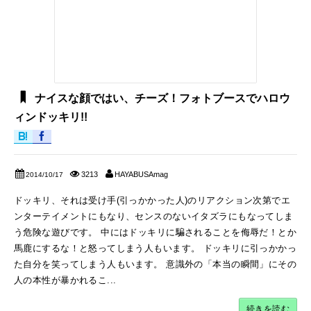
ナイスな顔ではい、チーズ！フォトブースでハロウ
ィンドッキリ!!
3213
HAYABUSAmag
2014/10/17
ドッキリ、それは受け手(引っかかった人)のリアクション次第でエ
ンターテイメントにもなり、センスのないイタズラにもなってしま
う危険な遊びです。 中にはドッキリに騙されることを侮辱だ！とか
馬鹿にするな！と怒ってしまう人もいます。 ドッキリに引っかかっ
た自分を笑ってしまう人もいます。 意識外の「本当の瞬間」にその
人の本性が暴かれるこ...
続きを読む