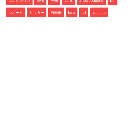
コレクション
映像
発売
Vans
Snowboarding
DJ
レポート
サッカー
自転車
bmx
art
youtube