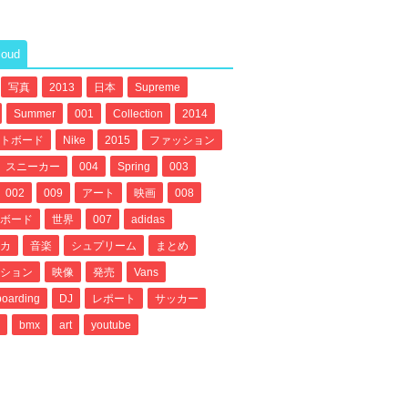
loud
写真
2013
日本
Supreme
Summer
001
Collection
2014
トボード
Nike
2015
ファッション
スニーカー
004
Spring
003
002
009
アート
映画
008
ボード
世界
007
adidas
カ
音楽
シュプリーム
まとめ
ション
映像
発売
Vans
oarding
DJ
レポート
サッカー
bmx
art
youtube