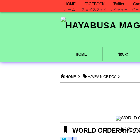
HOME
FACEBOOK
Twitter
Goo
ホーム
フェイスブック
ツイッター
グー
HOME
驚いた
HOME
HAVE A NICE DAY
WORLD ORDER新作の舞