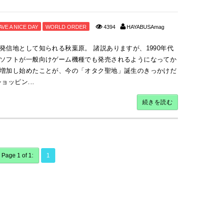
AVE A NICE DAY
WORLD ORDER
4394
HAYABUSAmag
信地として知られる秋葉原。 諸説ありますが、1990年代
ソフトが一般向けゲーム機種でも発売されるようになってか
増加し始めたことが、今の「オタク聖地」誕生のきっかけだ
ッピン...
続きを読む
Page 1 of 1:
1