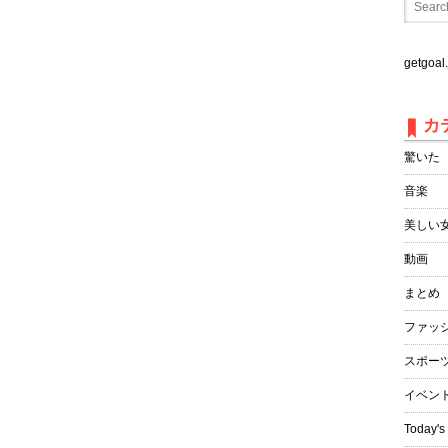
getgo
カ
驚いた
音楽
美しい
動画
まとめ
ファッ
スポー
イベン
Today's