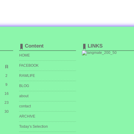
Content
LINKS
HOME
FACEBOOK
日
2
RAWLIFE
9
BLOG
16
about
23
contact
30
ARCHIVE
Today’s Selection