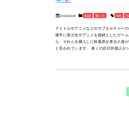
動画
驚いた
005
H
2014/03/26
アイドルやアニメなどのサブカルチャーの発
後半に美少女やアニメを題材としたゲーム
ら、それらを購入しに秋葉原を来る人達が
と言われています。 多くの訪日外国人がショ