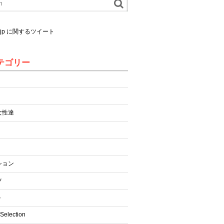
al.jp に関するツイート
テゴリー
女性達
ション
ツ
ト
 Selection