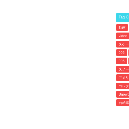
Tag C
動画
video
スケー
006
005
スノー
アメリ
コレク
Snowb
自転車