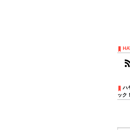
HA
ハ
ック