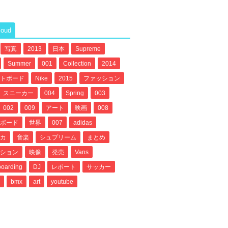
loud
写真
2013
日本
Supreme
Summer
001
Collection
2014
トボード
Nike
2015
ファッション
スニーカー
004
Spring
003
002
009
アート
映画
008
ボード
世界
007
adidas
カ
音楽
シュプリーム
まとめ
ション
映像
発売
Vans
oarding
DJ
レポート
サッカー
bmx
art
youtube