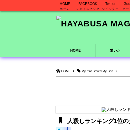
HOME
FACEBOOK
Twitter
Goo
ホーム
フェイスブック
ツイッター
グー
HOME
驚いた
HOME
My Cat Saved My Son
人殺しランキング1位の