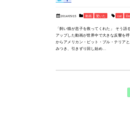
動画
驚いた
cat
Do
2014/05/15
「飼い猫が息子を救ってくれた」 そう語るのはアメ
アップした動画が世界中で大きな反響を呼
からアメリカン・ピット・ブル・テリアと
みつき、引きずり回し始め...