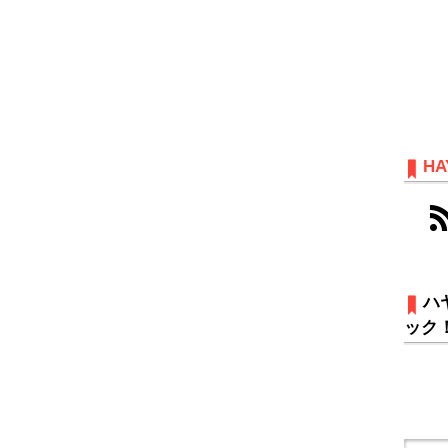
HA
ハ
ック