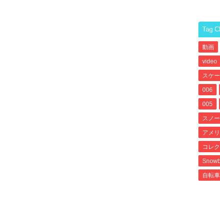
Tag C
動画
video
スケー
006
005
スノー
アメリ
コレク
Snowb
自転車