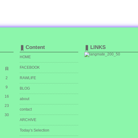
Content
LINKS
HOME
FACEBOOK
日
2
RAWLIFE
9
BLOG
16
about
23
contact
30
ARCHIVE
Today’s Selection