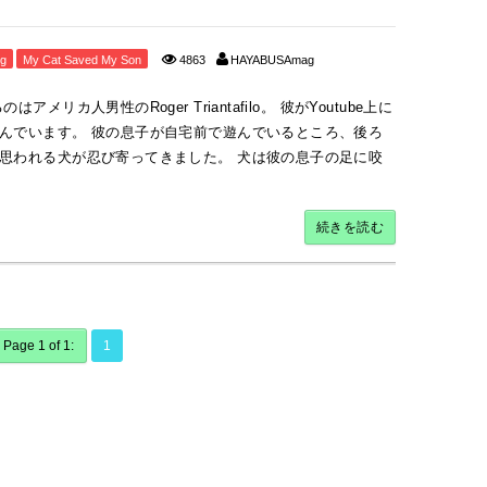
g
My Cat Saved My Son
4863
HAYABUSAmag
リカ人男性のRoger Triantafilo。 彼がYoutube上に
んでいます。 彼の息子が自宅前で遊んでいるところ、後ろ
思われる犬が忍び寄ってきました。 犬は彼の息子の足に咬
続きを読む
Page 1 of 1:
1