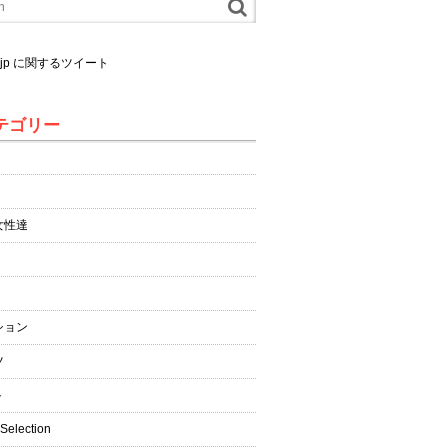
al.jp に関するツイート
テゴリー
女性達
ション
ツ
ト
 Selection