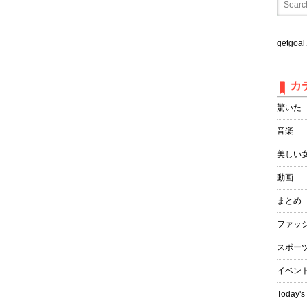
getgo
カ
驚いた
音楽
美しい
動画
まとめ
ファッ
スポー
イベン
Today's