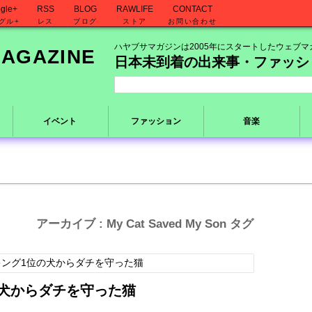
gle+
RSS
BLOG
RAWLIFE
CONTACT
グル+
レス
ブログ
ストア
お問い合わせ
ハヤブサマガジンは2005年にスタートしたウェブマ
日本未到着の出来事・ファッシ
イベント
ファッション
音楽
アーカイブ : My Cat Saved My Son タグ
犬からダチを守った猫