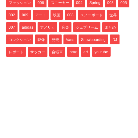
ファッション
006
スニーカー
004
Spring
003
005
002
009
アート
映画
008
スノーボード
世界
007
adidas
アメリカ
音楽
シュプリーム
まとめ
コレクション
映像
発売
Vans
Snowboarding
DJ
レポート
サッカー
自転車
bmx
art
youtube