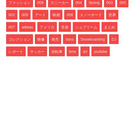
ファッション
006
スニーカー
004
Spring
003
005
002
009
アート
映画
008
スノーボード
世界
007
adidas
アメリカ
音楽
シュプリーム
まとめ
コレクション
映像
発売
Vans
Snowboarding
DJ
レポート
サッカー
自転車
bmx
art
youtube