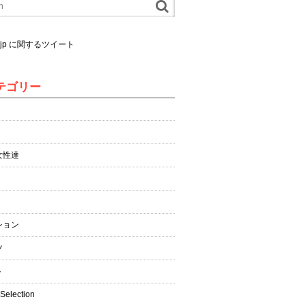
al.jp に関するツイート
テゴリー
女性達
ション
ツ
ト
 Selection