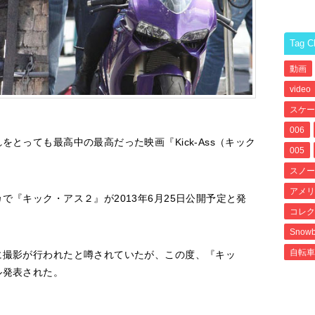
Tag C
動画
video
スケー
006
とっても最高中の最高だった映画『Kick-Ass（キック
005
スノー
アメリ
で『キック・アス２』が2013年6月25日公開予定と発
コレク
Snowb
自転車
に撮影が行われたと噂されていたが、この度、『キッ
ル発表された。