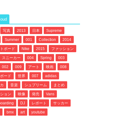
loud
写真
2013
日本
Supreme
Summer
001
Collection
2014
トボード
Nike
2015
ファッション
スニーカー
004
Spring
003
002
009
アート
映画
008
ボード
世界
007
adidas
カ
音楽
シュプリーム
まとめ
ション
映像
発売
Vans
oarding
DJ
レポート
サッカー
bmx
art
youtube