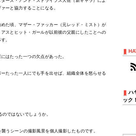
スターズ・アンド・ストライプス大佐（新キャラ）によ
ヴァーと協力することになる。
始めた頃、マザー・ファッカー（元レッド・ミスト）が
・アスとヒット・ガールが以前彼の父親にしたことへの
移す。
HA
謀にはたった一つの欠点があった。
バーたった一人にでも手を出せば、組織全体を怒らせる
ハ
ック
れるのではないでしょうか。
を襲うシーンの撮影風景を個人撮影したものです。