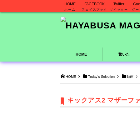
HOME
FACEBOOK
Twitter
Goo
ホーム
フェイスブック
ツイッター
グー
HOME
驚いた
HOME
Today's Selection
動画
キックアス2 マザーフ