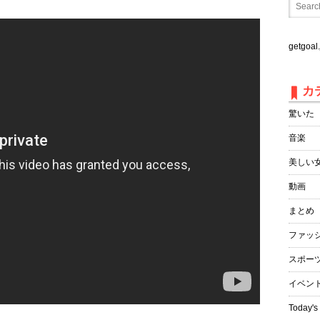
getgo
カ
驚いた
音楽
美しい
動画
まとめ
ファッ
スポー
イベン
Today's