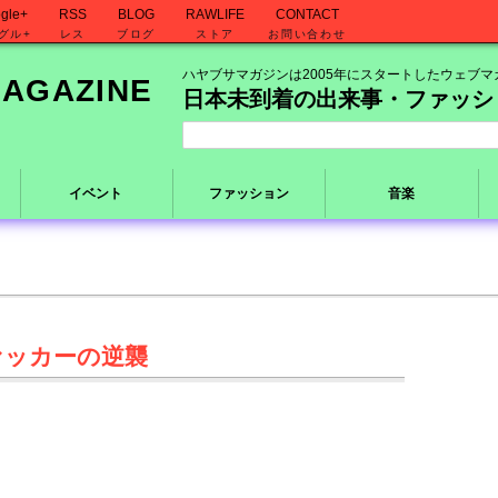
gle+
RSS
BLOG
RAWLIFE
CONTACT
グル+
レス
ブログ
ストア
お問い合わせ
ハヤブサマガジンは2005年にスタートしたウェブマ
日本未到着の出来事・ファッシ
イベント
ファッション
音楽
ァッカーの逆襲