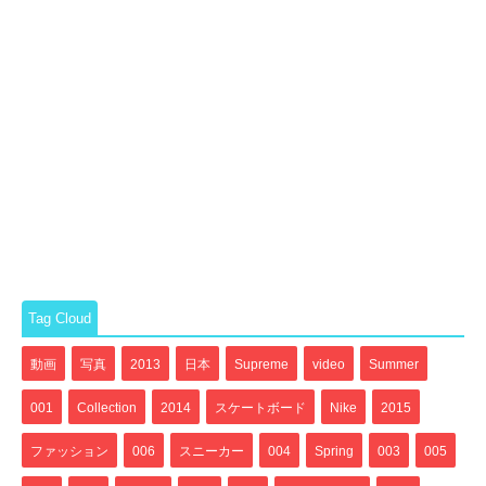
Tag Cloud
動画
写真
2013
日本
Supreme
video
Summer
001
Collection
2014
スケートボード
Nike
2015
ファッション
006
スニーカー
004
Spring
003
005