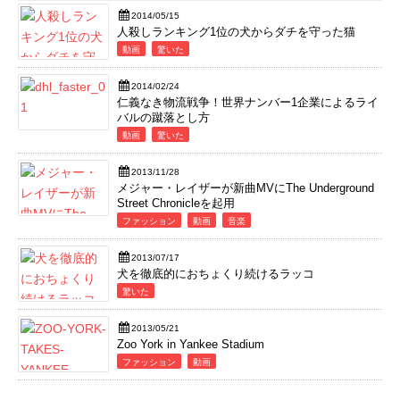
2014/05/15
人殺しランキング1位の犬からダチを守った猫
動画
驚いた
2014/02/24
仁義なき物流戦争！世界ナンバー1企業によるライ
バルの蹴落とし方
動画
驚いた
2013/11/28
メジャー・レイザーが新曲MVにThe Underground
Street Chronicleを起用
ファッション
動画
音楽
2013/07/17
犬を徹底的におちょくり続けるラッコ
驚いた
2013/05/21
Zoo York in Yankee Stadium
ファッション
動画