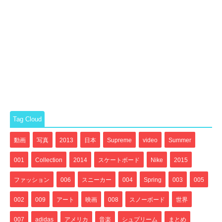
Tag Cloud
動画
写真
2013
日本
Supreme
video
Summer
001
Collection
2014
スケートボード
Nike
2015
ファッション
006
スニーカー
004
Spring
003
005
002
009
アート
映画
008
スノーボード
世界
007
adidas
アメリカ
音楽
シュプリーム
まとめ