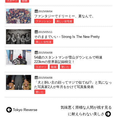
スポーツ
動画
2015/08/04
ファンタジーでドリーミー、夏なんで。
ファッション
美しい女性達
2015/05/11
そのままでいい－Strong Is The New Pretty
美しい女性達
2015/04/08
54歳のスタントマンが雪山ダウンヒルで時速
223kmの世界新記録樹立！
スポーツ
動画
驚いた
2015/04/08
「犬と飼い主の顔ってマジで似てね!?」と気になっ
た写真家2人が年月をかけて写真集発表
驚いた
気味悪く滑稽な人間が残す見る
Tokyo Reverse
に耐えられない美しさ