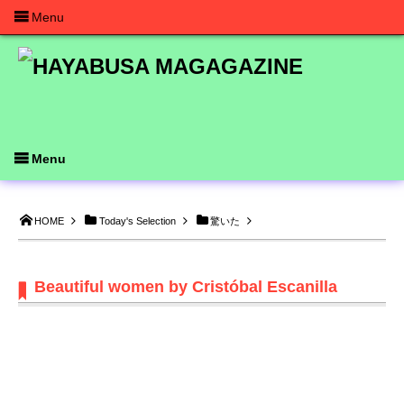
Menu
Menu
HOME
Today's Selection
驚いた
Beautiful women by Cristóbal Escanilla