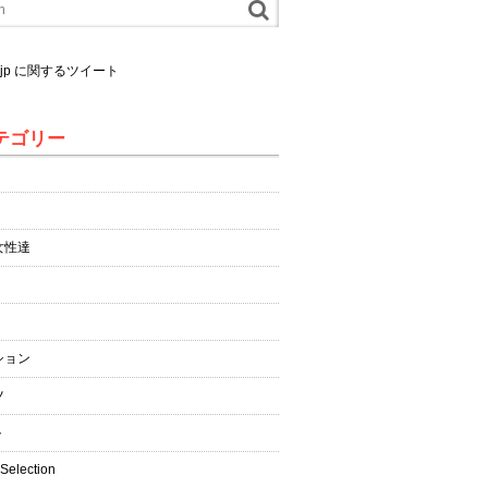
al.jp に関するツイート
テゴリー
女性達
ション
ツ
ト
 Selection