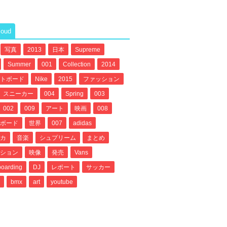
loud
写真
2013
日本
Supreme
Summer
001
Collection
2014
トボード
Nike
2015
ファッション
スニーカー
004
Spring
003
002
009
アート
映画
008
ボード
世界
007
adidas
カ
音楽
シュプリーム
まとめ
ション
映像
発売
Vans
oarding
DJ
レポート
サッカー
bmx
art
youtube