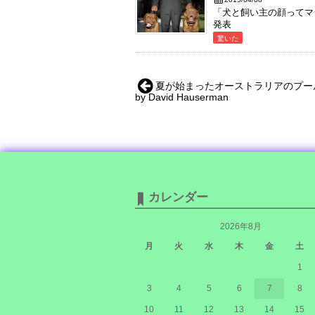
「犬と飼い主の顔ってマ
発表
驚いた
夏が始まったオーストラリアのプー
by David Hauserman
カレンダー
2026年8月
月
火
水
木
金
土
1
3
4
5
6
7
8
10
11
12
13
14
15