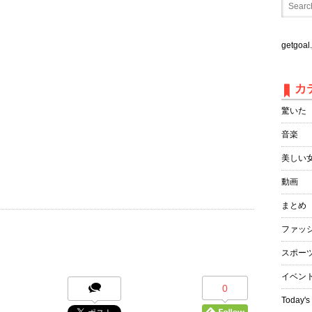
getgo
カ
驚いた
音楽
美しい
動画
まとめ
ファッ
スポー
イベン
0
Today's