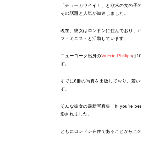
「チョーカワイイ！」と欧米の女の子の中
その話題と人気が加速しました。
現在、彼女はロンドンに住んでおり、
フェミニストと活動しています。
ニューヨーク出身の
Valerie Phillips
は1
す。
すでに6冊の写真を出版しており、若
す。
そんな彼女の最新写真集「hi you’re beaut
影されました。
ともにロンドン在住であることからこ