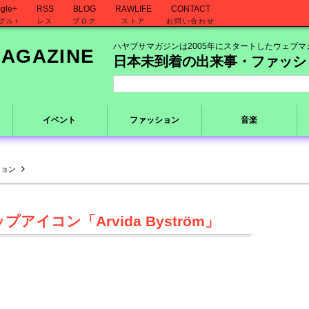
gle+
RSS
BLOG
RAWLIFE
CONTACT
グル+
レス
ブログ
ストア
お問い合わせ
ハヤブサマガジンは2005年にスタートしたウェブマ
日本未到着の出来事・ファッシ
イベント
ファッション
音楽
ション
プアイコン「Arvida Byström」