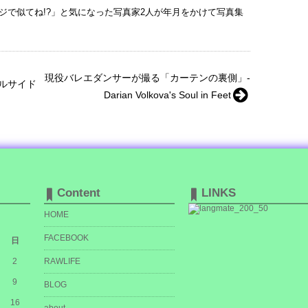
ジで似てね!?」と気になった写真家2人が年月をかけて写真集
現役バレエダンサーが撮る「カーテンの裏側」-
ルサイド
Darian Volkova's Soul in Feet
Content
LINKS
HOME
FACEBOOK
日
2
RAWLIFE
9
BLOG
16
about