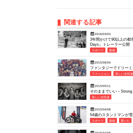
関連する記事
2016/03/03
3年間かけて90以上の都市で撮
Days』トレーラー公開
スポーツ
動画
2015/08/04
ファンタジーでドリーミ
ファッション
美しい女性達
2015/05/11
そのままでいい－Strong Is 
美しい女性達
2015/04/08
54歳のスタントマンが雪
スポーツ
動画
驚いた
2015/04/08