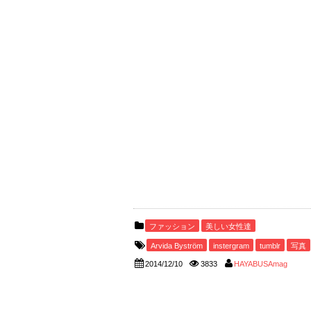
ファッション
美しい女性達
Arvida Byström
instergram
tumblr
写真
2014/12/10
3833
HAYABUSAmag