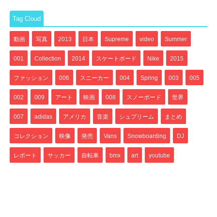
Tag Cloud
動画
写真
2013
日本
Supreme
video
Summer
001
Collection
2014
スケートボード
Nike
2015
ファッション
006
スニーカー
004
Spring
003
005
002
009
アート
映画
008
スノーボード
世界
007
adidas
アメリカ
音楽
シュプリーム
まとめ
コレクション
映像
発売
Vans
Snowboarding
DJ
レポート
サッカー
自転車
bmx
art
youtube