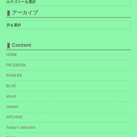
テ
ゴ
リ
アーカイブ
ー
ア
ー
カ
イ
ブ
Content
HOME
FACEBOOK
RAWLIFE
BLOG
about
contact
ARCHIVE
Today’s Selection