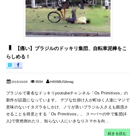
【痛い】ブラジルのドッキリ集団、自転車泥棒をこ
らしめる！
9594
HAYABUSAmag
2015/10/26
ブラジルで著名なドッキリyoutubeチャンネル「Os Primitivos」の
新作が話題になっています。 デブな仕掛け人が町ゆく人達にマジで
意味のないイタズラをしかけ、ノリが良いブラジル人さえも困惑さ
せることを得意とする「Os Primitivos」。 スーパーの中で集団(4
人)で突然倒れたり、知らない人にいきなりスマホを向...
続きを読む