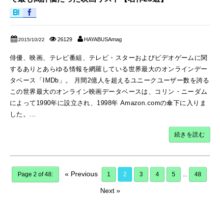
26129
HAYABUSAmag
2015/10/22
俳優、映画、テレビ番組、テレビ・スターおよびビデオゲームに関
するありとあらゆる情報を網羅している世界最大のオンラインデー
タベース「IMDb」。 月間2億人を超えるユニークユーザー数を誇る
この世界最大のオンライン映画データベースは、コリン・ニーダム
によって1990年に設立され、1998年 Amazon.comの傘下に入りま
した。...
続きを読む
« Previous
Page 2 of 48:
1
2
3
4
5
...
48
Next »