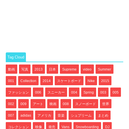
Tag Cloud
動画
写真
2013
日本
Supreme
video
Summer
001
Collection
2014
スケートボード
Nike
2015
ファッション
006
スニーカー
004
Spring
003
005
002
009
アート
映画
008
スノーボード
世界
007
adidas
アメリカ
音楽
シュプリーム
まとめ
コレクション
映像
発売
Vans
Snowboarding
DJ